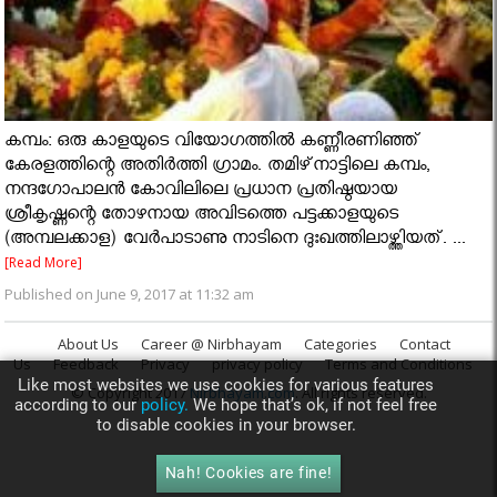
കമ്പം: ഒരു കാളയുടെ വിയോഗത്തില്‍ കണ്ണീരണിഞ്ഞ്
കേരളത്തിന്റെ അതിര്‍ത്തി ഗ്രാമം. തമിഴ്‌നാട്ടിലെ കമ്പം,
നന്ദഗോപാലന്‍ കോവിലിലെ പ്രധാന പ്രതിഷ്ഠയായ
ശ്രീകൃഷ്ണന്റെ തോഴനായ അവിടത്തെ പട്ടക്കാളയുടെ
(അമ്പലക്കാള) വേര്‍പാടാണു നാടിനെ ദുഃഖത്തിലാഴ്ത്തിയത്. ...
[Read More]
Published on June 9, 2017 at 11:32 am
About Us
Career @ Nirbhayam
Categories
Contact
Us
Feedback
Privacy
privacy policy
Terms and Conditions
Like most websites we use cookies for various features
© Copyright 2017
Nirbhayam.com
. All rights reserved.
according to our
policy.
We hope that’s ok, if not feel free
to disable cookies in your browser.
Nah! Cookies are fine!