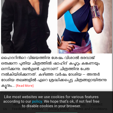
ഹൈദറിന്‍റെ വിജയത്തിനു ശേഷം വിശാൽ ഭരദ്വാജ്
ഒരുക്കുന്ന പുതിയ ചിത്രത്തിൽ ഷാഹിദ് കപൂറും കങ്കണയും
ഒന്നിക്കുന്നു. രൺഗൂൺ എന്നാണ് ചിത്രത്തിനു പേരു
നൽകിയിരിക്കുന്നത്. കഴിഞ്ഞ വർഷം ദേശിയ – അന്തർ
ദേശിയ തലങ്ങളിൽ ഏറെ ശ്രദ്ധിക്കപ്പെട്ട ചിത്രങ്ങളായിരുന്നു
ക്യൂനും...
[Read More]
Published on May 29, 2015 at 5:32 pm
Like most websites we use cookies for various features
according to our
policy.
We hope that’s ok, if not feel free
About Us
Career @ Nirbhayam
Categories
Contact
to disable cookies in your browser.
Us
Feedback
Privacy
privacy policy
Terms and Conditions