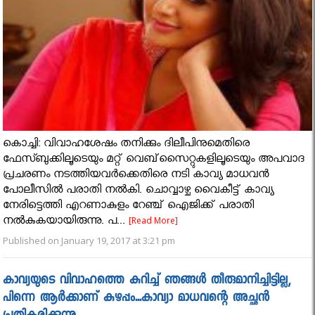
കൊച്ചി: വിവാഹശേഷം തനിക്കും ദിലീപിനുമെതിരെ
ഫേസ്ബുക്കിലൂടെയും മറ്റ് വെബ്‌സൈറ്റുകളിലൂടെയും അപവാദ
പ്രചരണം നടത്തിയവര്‍ക്കെതിരെ നടി കാവ്യ മാധവന്‍
പോലീസില്‍ പരാതി നല്‍കി. ചൊവ്വാഴ്ച വൈകീട്ട് കാവ്യ
നേരിട്ടെത്തി എറണാകുളം റേഞ്ച് ഐജിക്ക് പരാതി
നൽകുകയായിരുന്നു. പ...
[Read More]
Published on January 19, 2017 at 3:21 pm
കാവ്യയുടെ വിവാഹത്തെ കുറിച്ച് ഞങ്ങൾ തീരുമാനിച്ചിട്ടില്ല,
പിന്നെ ആർക്കാണ് കുഴപ്പം...കാവ്യാ മാധവന്റെ അച്ഛൻ