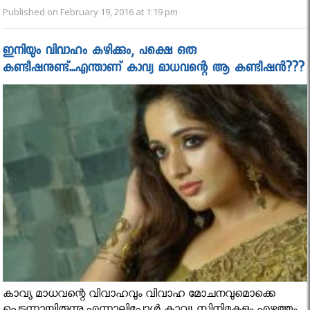
Published on February 19, 2016 at 1:19 pm
ഇനിയും വിവാഹം കഴിക്കും, പക്ഷെ ഒരു
കണ്ടീഷനുണ്ട്...എന്താണ് കാവ്യ മാധവന്റെ ആ കണ്ടീഷൻ???
കാവ്യ മാധവന്റെ വിവാഹവും വിവാഹ മോചനവുമൊക്കെ