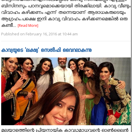
പെട്ടന്നായിരുന്നു.എന്നാലിപ്പോൾ കാവ്യ സിനിമകളും എഴുത്തും
ബിസിനസും പഠനവുമൊക്കെയായി തിരക്കിലായി. കാവ്യ വീണ്ടും
വിവാഹം കഴിക്കണം എന്ന് തന്നെയാണ് ആരാധകരുടെയും
ആഗ്രഹം.പക്ഷെ ഇനി കാവ്യ വിവാഹം കഴിക്കണമെങ്കിൽ ഒരു
കണ്ടീ...
[Read More]
Published on February 16, 2016 at 10:44 am
കാവ്യയുടെ 'ലക്ഷ്യ' സെൽഫി വൈറലാകുന്നു
മലയാളത്തിന്റെ പ്രിയനായിക കാവ്യാമാധവന്റെ ഓൺലൈൻ