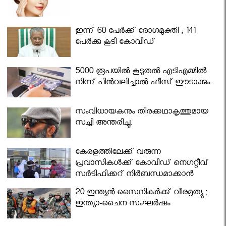
ഇന്ന് 60 പേർക്ക് രോഗമുക്തി ; 141
പേര്‍ക്കു കൂടി കോവിഡ്
5000 രൂപയിൽ കൂടുതൽ എടിഎമ്മിൽ
നിന്ന് പിൻവലിച്ചാൽ ഫീസ് ഈടാക്കും..
സംവിധായകനും തിരക്കഥാകൃത്തുമായ
സച്ചി അന്തരിച്ചു.
കേരളത്തിലേക്ക് വരുന്ന
പ്രവാസികള്‍ക്ക് കോവിഡ് നെഗറ്റീവ്
സര്‍ട്ടിഫിക്കറ്റ് നിർബന്ധമാക്കാൻ
മന്ത്രിസഭ
20 ഇന്ത്യൻ സൈനികർക്ക് വീരമൃത്യു ;
ഇന്ത്യാ-ചൈന സംഘർഷം