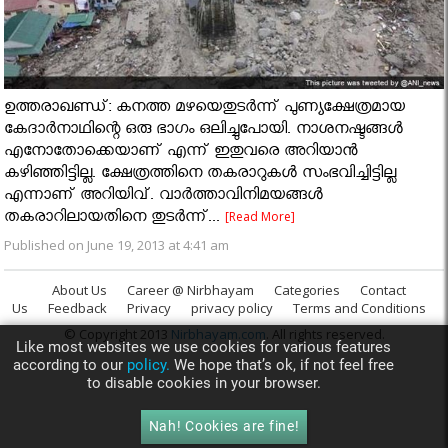
ഉത്തരാഖണ്ഡ്: കനത്ത മഴയെതുടര്‍ന്ന് പുണ്യക്ഷേത്രമായ
കേദാര്‍നാഥിന്റെ ഒരു ഭാഗം ഒലിച്ചുപോയി. നാശനഷ്ടങ്ങൾ
എനോതോക്കെയാണ് എന്ന് ഇതുവരെ അറിയാൻ
കഴിഞ്ഞിട്ടില്ല. ക്ഷേത്രത്തിനെ തകരാറുകൾ സംഭവിച്ചിട്ടില്ല
എന്നാണ് അറിയിവ്. വാര്‍ത്താവിനിമയങ്ങൾ
തകരാറിലായതിനെ തുടർന്ന്...
[Read More]
Published on June 19, 2013 at 4:41 am
About Us
Career @ Nirbhayam
Categories
Contact
Us
Feedback
Privacy
privacy policy
Terms and Conditions
© Copyright 2013
Nirbhayam.com
. All rights reserved.
Like most websites we use cookies for various features
according to our
policy.
We hope that’s ok, if not feel free
to disable cookies in your browser.
Nah! Cookies are fine!