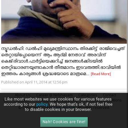
ന്യൂഡല്‍ഹി: ഡല്‍ഹി മുഖ്യമന്ത്രിസ്ഥാനം തിരക്കിട്ട് രാജിവെച്ചത്
തെറ്റായിപ്പോയെന്ന് ആം ആദ്മി നേതാവ് അരവിന്ദ്
കെജ്‌രിവാള്‍.പാര്‍ട്ടിയെക്കുറിച്ച് ജനങ്ങള്‍ക്കിടയില്‍
തെറ്റിദ്ധാരണയുണ്ടാകാന്‍ തീരുമാനം ഇടവരുത്തി.ഭാവിയില്‍
ഇത്തരം കാര്യങ്ങള്‍ ശ്രദ്ധയോടെ മാത്രമെ...
[Read More]
Published on April 11, 2014 at 12:56 pm
About Us
Career @ Nirbhayam
Categories
Contact
Like most websites we use cookies for various features
Us
Feedback
Privacy
privacy policy
Terms and Conditions
according to our
policy.
We hope that’s ok, if not feel free
© Copyright 2014
Nirbhayam.com
. All rights reserved.
to disable cookies in your browser.
Nah! Cookies are fine!