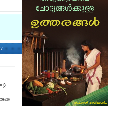
Socialize with us
GY
്റെ
രുക്ക