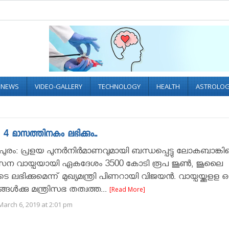
L NEWS
VIDEO-GALLERY
TECHNOLOGY
HEALTH
ASTROLO
4 മാസത്തിനകം ലഭിക്കും..
ുരം: പ്രളയ പുനർനിർമാണവുമായി ബന്ധപ്പെട്ടു ലോകബാങ്കിന
സന വായ്പയായി ഏകദേശം 3500 കോടി രൂപ ജൂൺ, ജൂലൈ
ഭിക്കുമെന്ന് മുഖ്യമന്ത്രി പിണറായി വിജയൻ. വായ്പയ്ക്കുളള ഒ
ങൾക്കു മന്ത്രിസഭ തത്വത്ത...
[Read More]
arch 6, 2019 at 2:01 pm