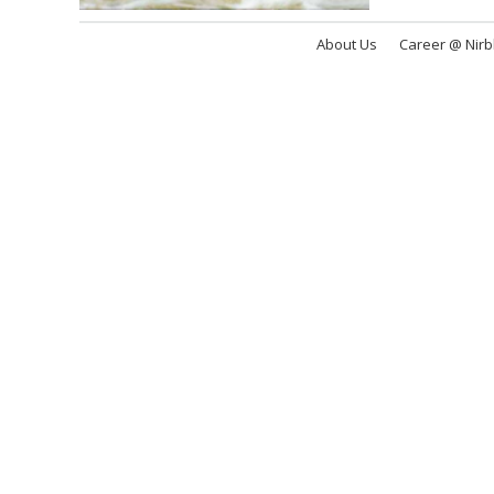
About Us
Career @ Nir