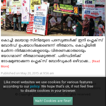
കൊച്ചി: മലയാള സിനിമയുടെ പരസ്യങ്ങള്‍ക്ക് ഇനി ഫ്ലെക്‌സ്
ബോര്‍ഡ് ഉപയോഗിക്കേണ്ടെന്ന് തീരുമാനം. കൊച്ചിയില്‍
ചേര്‍ന്ന നിര്‍മ്മാതാക്കളുടെയും വിതരണക്കാരുടെയും
യോഗമാണ് തീരുമാനമെടുത്തത്. പരിസ്ഥിതിക്ക്
ദോഷമുണ്ടാക്കുന്ന ഫ്ലെക്‌സ് ബോര്‍ഡുകള്‍ ഒഴിവാക്ക...
[Read
More]
Published on May 20, 2015 at 9:56 am
Like most websites we use cookies for various features
About Us
Career @ Nirbhayam
Categories
Contact
according to our
policy.
We hope that’s ok, if not feel free
Us
Feedback
Privacy
privacy policy
Terms and Conditions
to disable cookies in your browser.
© Copyright 2015
Nirbhayam.com
. All rights reserved.
Nah! Cookies are fine!