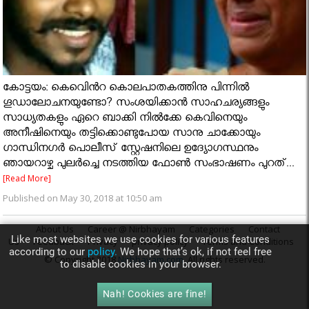
കോട്ടയം: കെവിെൻറ കൊലപാതകത്തിനു പിന്നിൽ
ഗൂഡാലോചനയുണ്ടോ? സംശയിക്കാൻ സാഹചര്യങ്ങളും
സാധ്യതകളും ഏറെ ബാക്കി നിൽക്കേ കെവിനെയും
അനീഷിനെയും തട്ടിക്കൊണ്ടുപോയ സാനു ചാക്കോയും
ഗാന്ധിനഗർ പൊലീസ് സ്റ്റേഷനിലെ ഉദ്യോഗസ്ഥനും
ഞായറാഴ്ച പുലർച്ചെ നടത്തിയ ഫോൺ സംഭാഷണം പുറത്...
[Read More]
Published on May 30, 2018 at 10:50 am
About Us
Career @ Nirbhayam
Categories
Contact
Like most websites we use cookies for various features
Us
Feedback
Privacy
privacy policy
Terms and Conditions
according to our
policy.
We hope that’s ok, if not feel free
© Copyright 2018
Nirbhayam.com
. All rights reserved.
to disable cookies in your browser.
Nah! Cookies are fine!