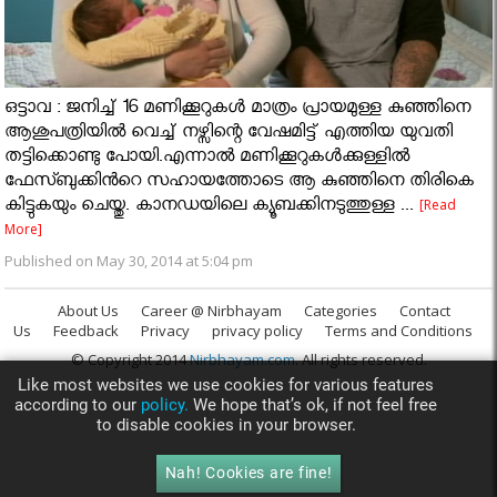
ഒട്ടാവ : ജനിച്ച് 16 മണിക്കൂറുകൾ മാത്രം പ്രായമുള്ള കുഞ്ഞിനെ
ആശുപത്രിയിൽ വെച്ച് നഴ്സിന്റെ വേഷമിട്ട് എത്തിയ യുവതി
തട്ടിക്കൊണ്ടു പോയി.എന്നാൽ മണിക്കൂറുകൾക്കുള്ളിൽ
ഫേസ്ബുക്കിൻറെ സഹായത്തോടെ ആ കുഞ്ഞിനെ തിരികെ
കിട്ടുകയും ചെയ്തു. കാനഡയിലെ ക്യൂബക്കിനടുത്തുള്ള ...
[Read
More]
Published on May 30, 2014 at 5:04 pm
About Us
Career @ Nirbhayam
Categories
Contact
Us
Feedback
Privacy
privacy policy
Terms and Conditions
© Copyright 2014
Nirbhayam.com
. All rights reserved.
Like most websites we use cookies for various features
according to our
policy.
We hope that’s ok, if not feel free
to disable cookies in your browser.
Nah! Cookies are fine!