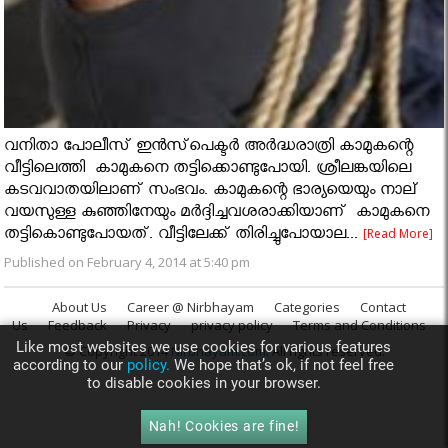
വനിതാ പോലീസ് ഇന്‍സ്‌പെക്ടര്‍ അര്‍ദ്ധരാത്രി കാമുകന്റെ
വീട്ടിലെത്തി കാമുകനെ തട്ടിക്കൊണ്ടുപോയി. ശ്രീലങ്കയിലെ
കടവവാതയിലാണ് സംഭവം. കാമുകന്റെ ഭാര്യയെയും നാല്
വയസുള്ള കുഞ്ഞിനേയും മര്‍ദ്ദിച്ചവശരാക്കിയാണ് കാമുകനെ
തട്ടികൊണ്ടുപോയത്. വീട്ടിലേക്ക് തിരിച്ചുപോയാല...
[Read More]
Published on February 4, 2014 at 5:40 pm
About Us
Career @ Nirbhayam
Categories
Contact
Us
Feedback
Privacy
privacy policy
Terms and Conditions
Like most websites we use cookies for various features
© Copyright 2014
Nirbhayam.com
. All rights reserved.
according to our
policy.
We hope that’s ok, if not feel free
to disable cookies in your browser.
Nah! Cookies are fine!