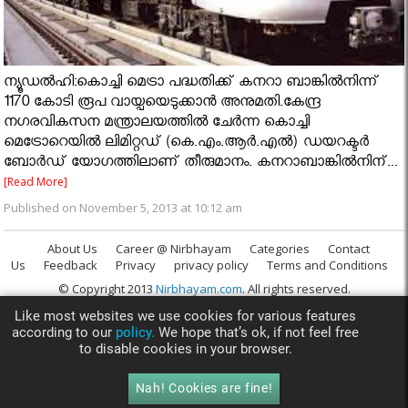
ന്യൂഡല്‍ഹി:കൊച്ചി മെട്രാ പദ്ധതിക്ക് കനറാ ബാങ്കില്‍നിന്ന്
1170 കോടി രൂപ വായ്പയെടുക്കാന്‍ അനുമതി.കേന്ദ്ര
നഗരവികസന മന്ത്രാലയത്തില്‍ ചേര്‍ന്ന കൊച്ചി
മെട്രോറെയില്‍ ലിമിറ്റഡ് (കെ.എം.ആര്‍.എല്‍) ഡയറക്ടര്‍
ബോര്‍ഡ് യോഗത്തിലാണ് തീരുമാനം. കനറാബാങ്കില്‍നിന്...
[Read More]
Published on November 5, 2013 at 10:12 am
About Us
Career @ Nirbhayam
Categories
Contact
Us
Feedback
Privacy
privacy policy
Terms and Conditions
© Copyright 2013
Nirbhayam.com
. All rights reserved.
Like most websites we use cookies for various features
according to our
policy.
We hope that’s ok, if not feel free
to disable cookies in your browser.
Nah! Cookies are fine!