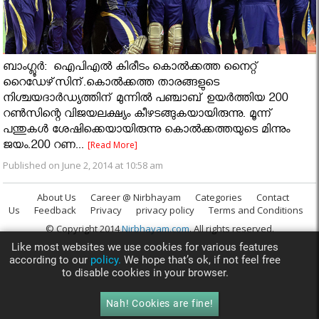
ബാംഗ്ലൂര്‍: ഐപിഎല്‍ കിരീടം കൊല്‍ക്കത്ത നൈറ്റ്
റൈഡേഴ്‌സിന്.കൊല്‍ക്കത്ത താരങ്ങളുടെ
നിശ്ചയദാര്‍ഡ്യത്തിന് മുന്നില്‍ പഞ്ചാബ് ഉയര്‍ത്തിയ 200
റണ്‍സിന്റെ വിജയലക്ഷ്യം കീഴടങ്ങുകയായിരുന്നു. മൂന്ന്
പന്തുകള്‍ ശേഷിക്കെയായിരുന്നു കൊല്‍ക്കത്തയുടെ മിന്നും
ജയം.200 റണ...
[Read More]
Published on June 2, 2014 at 10:58 am
About Us
Career @ Nirbhayam
Categories
Contact
Us
Feedback
Privacy
privacy policy
Terms and Conditions
© Copyright 2014
Nirbhayam.com
. All rights reserved.
Like most websites we use cookies for various features
according to our
policy.
We hope that’s ok, if not feel free
to disable cookies in your browser.
Nah! Cookies are fine!