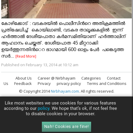
കോഴിക്കോട് : വടകരയില്‍ പൊലീസിന്‍റെ അതിക്രമത്തില്‍
പ്രതിഷേധിച്ച് കൊയിലാണ്ടി, വടകര താലൂക്കുകളില്‍ ഇന്ന്
ഹർത്താൽ ദേശീയപാതാ കര്‍മസമിതിയാണ് ഹര്‍ത്താലിന്
ആഹ്വാനം ചെയ്തത്. ദേശീയപാത 45 മീറ്ററാക്കി
ഉയര്‍ത്തുന്നതിന്‍െറ ഭാഗമായി 600 ഓളം പേർ പങ്കെടുത്ത
സര്‍...
[Read More]
Published on February 13, 2014 at 10:12 am
About Us
Career @ Nirbhayam
Categories
Contact
Us
Feedback
Privacy
privacy policy
Terms and Conditions
© Copyright 2014
Nirbhayam.com
. All rights reserved.
Like most websites we use cookies for various features
according to our
policy.
We hope that’s ok, if not feel free
to disable cookies in your browser.
Nah! Cookies are fine!