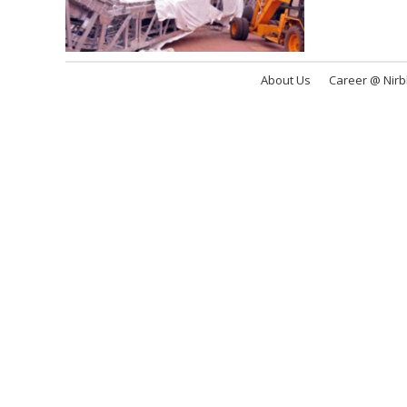
About Us
Career @ Nir