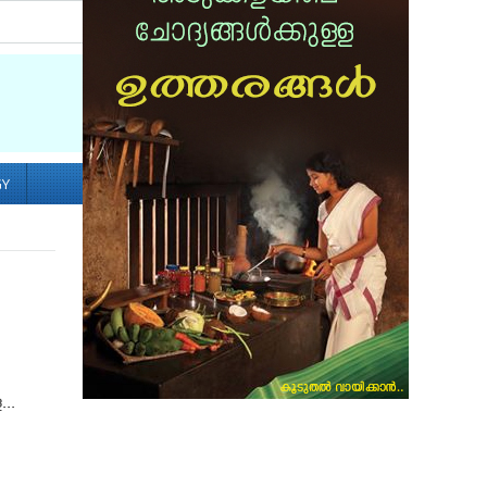
Socialize with us
GY
..