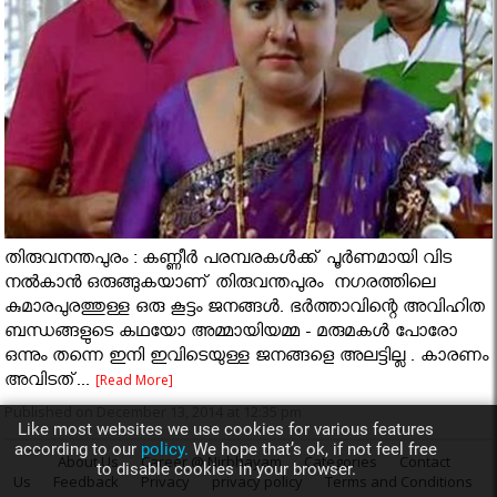
തിരുവനന്തപുരം : കണ്ണീർ പരമ്പരകൾക്ക് പൂർണമായി വിട
നൽകാൻ ഒരുങ്ങുകയാണ് തിരുവന്തപുരം നഗരത്തിലെ
കുമാരപുരത്തുള്ള ഒരു കൂട്ടം ജനങ്ങൾ. ഭർത്താവിന്റെ അവിഹിത
ബന്ധങ്ങളുടെ കഥയോ അമ്മായിയമ്മ - മരുമകൾ പോരോ
ഒന്നും തന്നെ ഇനി ഇവിടെയുള്ള ജനങ്ങളെ അലട്ടില്ല . കാരണം
അവിടത്...
[Read More]
Published on December 13, 2014 at 12:35 pm
Like most websites we use cookies for various features
according to our
policy.
We hope that’s ok, if not feel free
About Us
Career @ Nirbhayam
Categories
Contact
to disable cookies in your browser.
Us
Feedback
Privacy
privacy policy
Terms and Conditions