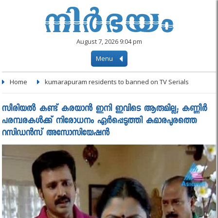
August 7, 2026 9:04 pm
Menu
Home
kumarapuram residents to banned on TV Serials
സീരിയല്‍ കണ്ട് കരയാന്‍ ഇനി ഇവിടെ ആരുമില്ല; കണ്ണീർ
പരമ്പരകൾക്ക് നിരോധനം ഏർപ്പെടുത്തി കുമാരപുരത്തെ
റസിഡൻസ് അസോസിയേഷൻ