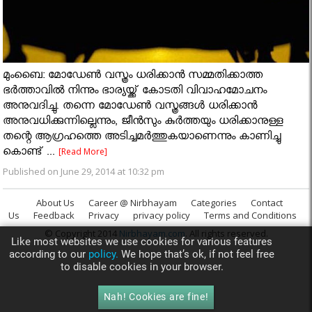
മുംബൈ: മോഡേണ്‍ വസ്ത്രം ധരിക്കാൻ സമ്മതിക്കാത്ത
ഭർത്താവിൽ നിന്നും ഭാര്യയ്ക്ക് കോടതി വിവാഹമോചനം
അനുവദിച്ചു. തന്നെ മോഡേണ്‍ വസ്ത്രങ്ങൾ ധരിക്കാൻ
അനുവധിക്കുന്നില്ലെന്നും, ജീൻസും കുർത്തയും ധരിക്കാനുള്ള
തന്റെ ആഗ്രഹത്തെ അടിച്ചമർത്തുകയാണെന്നും കാണിച്ചു
കൊണ്ട് ...
[Read More]
Published on June 29, 2014 at 10:32 pm
About Us
Career @ Nirbhayam
Categories
Contact
Us
Feedback
Privacy
privacy policy
Terms and Conditions
© Copyright 2014
Nirbhayam.com
. All rights reserved.
Like most websites we use cookies for various features
according to our
policy.
We hope that’s ok, if not feel free
to disable cookies in your browser.
Nah! Cookies are fine!