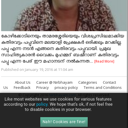
കോഴിക്കോടിനെയും താമരശ്ശേരിയെയും വിശ്വപ്രസിദ്ധമാക്കിയ
കുതിരവട്ടം പപ്പുവിനെ മലയാളി പ്രേക്ഷകർ ഒരിക്കലും മറക്കില്ല.
പപ്പു എന്ന നടന്‍ എങ്ങനെ കുതിരവട്ടം പപ്പുവായി. പ്രമുഖ
സാഹിത്യകാരന്‍ വൈക്കം മുഹമ്മദ് ബഷീറാണ് കുതിരവട്ടം
പപ്പു എന്ന പേര് ഈ മഹാനടന് നല്‍കുന്നത...
[Read More]
Published on January 19, 2016 at 11:04 am
About Us
Career @ Nirbhayam
Categories
Contact
Us
Feedback
Privacy
privacy policy
Terms and Conditions
© Copyright 2016
Nirbhayam.com
. All rights reserved.
Like most websites we use cookies for various features
according to our
policy.
We hope that’s ok, if not feel free
to disable cookies in your browser.
Nah! Cookies are fine!