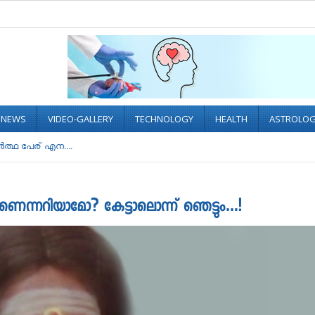
L NEWS
VIDEO-GALLERY
TECHNOLOGY
HEALTH
ASTROLO
ര്‍ത്ഥ പേര് എന....
്താണെന്നറിയാമോ? കേട്ടാലൊന്ന് ഞെട്ടും…!