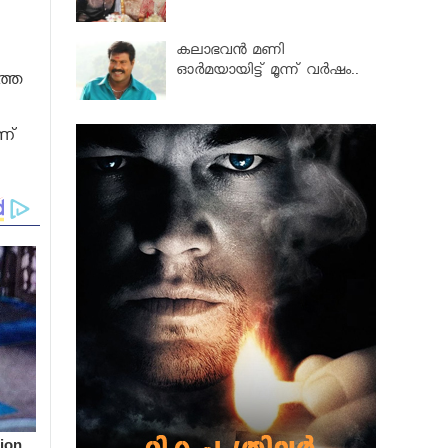
കലാഭവൻ മണി
ഓര്‍മയായിട്ട് മൂന്ന് വര്‍ഷം..
ത്ത
ാണ്