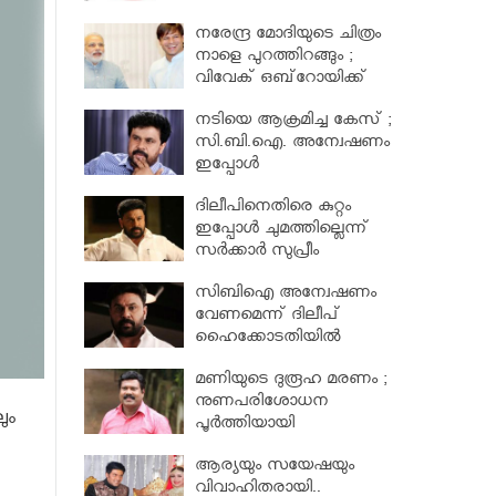
നിയമസഭാസമിതി
നരേന്ദ്ര മോദിയുടെ ചിത്രം
നാളെ പുറത്തിറങ്ങും ;
വിവേക് ഒബ്‌റോയിക്ക്
പോലീസ് സംരക്ഷണം
നടിയെ ആക്രമിച്ച കേസ് ;
സി.ബി.ഐ. അന്വേഷണം
ഇപ്പോള്‍
പരിഗണിക്കാനാകില്ലെന്ന്
ദിലീപിനെതിരെ കുറ്റം
ഹൈക്കോടതി
ഇപ്പോൾ ചുമത്തില്ലെന്ന്
സര്‍ക്കാര്‍ സുപ്രീം
കോടതിയില്‍ അറിയിച്ചു ;
സിബിഐ അന്വേഷണം
നടിയെ ആക്രമിച്ച കേസ്
വേണമെന്ന് ദിലീപ്
ഹൈക്കോടതിയിൽ
മണിയുടെ ദുരൂഹ മരണം ;
നുണപരിശോധന
ും
പൂർത്തിയായി
ആര്യയും സയേഷയും
വിവാഹിതരായി..