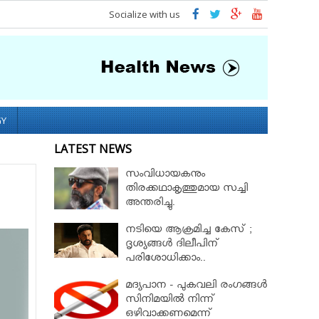
Socialize with us
GY
LATEST NEWS
സംവിധായകനും
തിരക്കഥാകൃത്തുമായ സച്ചി
അന്തരിച്ചു.
നടിയെ ആക്രമിച്ച കേസ് ;
ദൃശ്യങ്ങള്‍ ദിലീപിന്
പരിശോധിക്കാം..
കൈമാറണമെന്ന ആവശ്യം
മദ്യപാന - പുകവലി രംഗങ്ങള്‍
സുപ്രീംകോടതി തള്ളി!!
സിനിമയില്‍ നിന്ന്
ഒഴിവാക്കണമെന്ന്