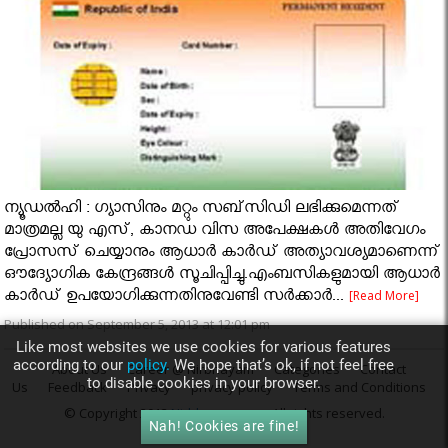
ന്യൂഡല്‍ഹി : ഗ്യാസിനും മറ്റും സബ്‌സിഡി ലഭിക്കുമെന്നത്
മാത്രമല്ല യു എസ്, കാനഡ വിസ അപേക്ഷകള്‍ അതിവേഗം
പ്രോസസ് ചെയ്യാനും ആധാര്‍ കാര്‍ഡ് അത്യാവശ്യമാണെന്ന്
ഔദ്യോഗിക കേന്ദ്രങ്ങള്‍ സൂചിപ്പിച്ചു.എംബസികളുമായി ആധാര്‍
കാര്‍ഡ് ഉപയോഗിക്കുന്നതിനുവേണ്ടി സര്‍ക്കാര്‍...
[Read More]
Published on September 5, 2013 at 12:01 pm
Like most websites we use cookies for various features
according to our
policy.
We hope that’s ok, if not feel free
About Us
Career @ Nirbhayam
Categories
Contact
to disable cookies in your browser.
Us
Feedback
Privacy
privacy policy
Terms and Conditions
© Copyright 2013
Nirbhayam.com
. All rights reserved.
Nah! Cookies are fine!