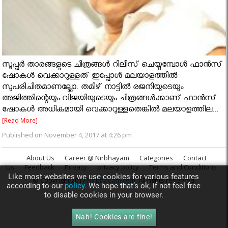
സൂപ്പര്‍ താരങ്ങളുടെ ചിത്രങ്ങള്‍ റിലീസ് ചെയ്യുമ്പോള്‍ ഫാന്‍സ്
ഷോകള്‍ വെക്കാറുള്ളത് ഇപ്പോള്‍ മലയാളത്തില്‍
സുപരിചിതമാണല്ലോ. തമിഴ് നാട്ടില്‍ രജനിയുടെയും
അജിത്തിന്റെയും വിജയിയുടെയും ചിത്രങ്ങള്‍ക്കാണ് ഫാന്‍സ്
ഷോകള്‍ അധികമായി വെക്കാറുള്ളതെങ്കില്‍ മലയാളത്തില...
[Read More]
Published on November 4, 2017 at 4:26 pm
About Us
Career @ Nirbhayam
Categories
Contact
Us
Feedback
Privacy
privacy policy
Terms and Conditions
Like most websites we use cookies for various features
© Copyright 2017
Nirbhayam.com
. All rights reserved.
according to our
policy.
We hope that’s ok, if not feel free
to disable cookies in your browser.
Nah! Cookies are fine!