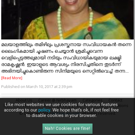
മലയാളത്തിലും തമിഴിലും പ്രശസ്തനായ സംവിധായകന്‍ തന്നെ
ലൈംഗികമായി ചൂഷണം ചെയ്യാന്‍ ശ്രമിച്ചുവെന്ന
വെളിപ്പെടുത്തലുമായി നടിയും സംവിധായികയുമായ ലക്ഷ്മി
രാമകൃഷ്ണന്‍. ഇയാളുടെ ആവശ്യം നിരസിച്ചതിനെ തുടര്‍ന്ന്
അഭിനയിച്ചുകൊണ്ടിരുന്ന സിനിമയുടെ സെറ്റില്‍വെച്ച് തന്ന...
[Read More]
Published on March 10, 2017 at 2:39 pm
About Us
Career @ Nirbhayam
Categories
Contact
Like most websites we use cookies for various features
Us
Feedback
Privacy
privacy policy
Terms and Conditions
according to our
policy.
We hope that’s ok, if not feel free
© Copyright 2017
Nirbhayam.com
. All rights reserved.
to disable cookies in your browser.
Nah! Cookies are fine!