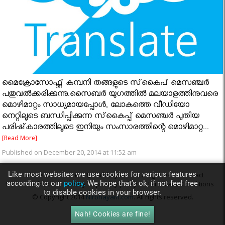
മൈക്രോസോഫ്റ്റ് കമ്പനി തങ്ങളുടെ സ്‌കൈപ് മെസഞ്ചര്‍
പതുവല്‍ക്കരിക്കുന്നു.സൈബര്‍ യുഗത്തില്‍ മലയാളത്തിനുവരെ
മൊഴിമാറ്റം സാധ്യമായപ്പോള്‍, ലോകത്തെ വീഡിയോ
നെറ്റിലൂടെ ബന്ധിപ്പിക്കുന്ന സ്‌കൈപ്പ് മെസഞ്ചര്‍ പുതിയ
പരിഷ്‌കാരത്തിലൂടെ ഇനിയും സംസാരത്തിന്റെ മൊഴിമാറ്റ...
[Read More]
Published on December 20, 2014 at 11:52 am
Like most websites we use cookies for various features
About Us
Career @ Nirbhayam
Categories
Contact
according to our
policy.
We hope that’s ok, if not feel free
Us
Feedback
Privacy
privacy policy
Terms and Conditions
to disable cookies in your browser.
© Copyright 2014
Nirbhayam.com
. All rights reserved.
Nah! Cookies are fine!