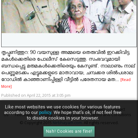
തൃപ്പൂണിത്തുറ: 90 വയസുള്ള അമ്മയെ തെരുവിൽ ഇറക്കിവിട്ട
മകൾക്കെതിരെ പോലീസ് കേസെടുത്തു. സംഭവവുമായി
ബന്ധപ്പെട്ടു മരുമകൾക്കെതിരെയും കേസുണ്ട്. നാലാണും നാല്
പെണ്ണുമടക്കം എട്ടുമക്കളുടെ മാതാവായ, ചമ്പക്കര ശില്‍പശാല
റോഡില്‍ കാഞ്ഞാണിപ്പിള്ളി വീട്ടില്‍ പരേതനായ മത...
[Read
More]
Published on April 22, 2015 at 3:05 pm
Like most websites we use cookies for various features
About Us
Career @ Nirbhayam
Categories
Contact
according to our
policy.
We hope that’s ok, if not feel free
Us
Feedback
Privacy
privacy policy
Terms and Conditions
to disable cookies in your browser.
© Copyright 2015
Nirbhayam.com
. All rights reserved.
Nah! Cookies are fine!