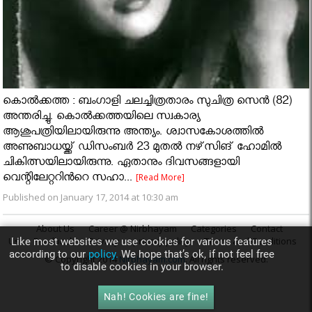
കൊല്‍ക്കത്ത : ബംഗാളി ചലച്ചിത്രതാരം സുചിത്ര സെന്‍ (82)
അന്തരിച്ചു. കൊല്‍ക്കത്തയിലെ സ്വകാര്യ
ആശുപത്രിയിലായിരുന്നു അന്ത്യം. ശ്വാസകോശത്തില്‍
അണുബാധയ്ക്ക് ഡിസംബര്‍ 23 മുതല്‍ നഴ്‌സിങ് ഹോമില്‍
ചികിത്സയിലായിരുന്നു. ഏതാനും ദിവസങ്ങളായി
വെന്റിലേറ്ററിൻറെ സഹാ...
[Read More]
Published on January 17, 2014 at 10:30 am
About Us
Career @ Nirbhayam
Categories
Contact
Us
Feedback
Privacy
privacy policy
Terms and Conditions
Like most websites we use cookies for various features
according to our
policy.
We hope that’s ok, if not feel free
© Copyright 2014
Nirbhayam.com
. All rights reserved.
to disable cookies in your browser.
Nah! Cookies are fine!