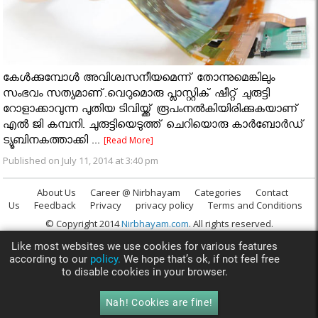
കേൾക്കുമ്പോൾ അവിശ്വസനീയമെന്ന് തോന്നുമെങ്കിലും
സംഭവം സത്യമാണ്.വെറുമൊരു പ്ലാസ്റ്റിക് ഷീറ്റ് ചുരുട്ടി
റോളാക്കാവുന്ന പുതിയ ടിവിയ്ക്ക് രൂപംനല്‍കിയിരിക്കുകയാണ്
എൽ ജി കമ്പനി. ചുരുട്ടിയെടുത്ത് ചെറിയൊരു കാര്‍ബോര്‍ഡ്
ട്യൂബിനകത്താക്കി ...
[Read More]
Published on July 11, 2014 at 3:40 pm
About Us
Career @ Nirbhayam
Categories
Contact
Us
Feedback
Privacy
privacy policy
Terms and Conditions
© Copyright 2014
Nirbhayam.com
. All rights reserved.
Like most websites we use cookies for various features
according to our
policy.
We hope that’s ok, if not feel free
to disable cookies in your browser.
Nah! Cookies are fine!