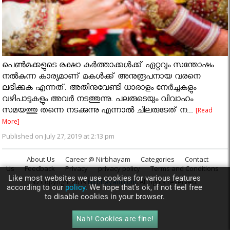
പെൺമക്കളുടെ രക്ഷാ കർത്താക്കൾക്ക് ഏറ്റവും സന്തോഷം
നൽകുന്ന കാര്യമാണ് മകൾക്ക് അനുരൂപനായ വരനെ
ലഭിക്കുക എന്നത്. അതിനുവേണ്ടി ധാരാളം നേർച്ചകളും
വഴിപാടുകളും അവർ നടത്തുന്നു. പലരുടെയും വിവാഹം
സമയത്തു തന്നെ നടക്കുന്നു എന്നാൽ ചിലരുടേത് ന...
[Read
More]
Published on July 27, 2019 at 2:13 pm
About Us
Career @ Nirbhayam
Categories
Contact
Us
Feedback
Privacy
privacy policy
Terms and Conditions
Like most websites we use cookies for various features
© Copyright 2019
Nirbhayam.com
. All rights reserved.
according to our
policy.
We hope that’s ok, if not feel free
to disable cookies in your browser.
Nah! Cookies are fine!