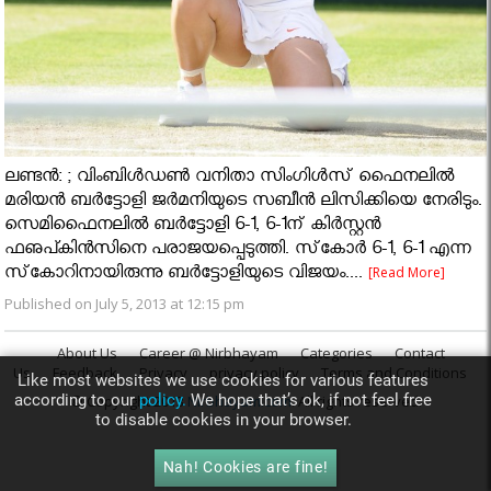
ലണ്ടന്‍: ; വിംബിള്‍ഡണ്‍ വനിതാ സിംഗിള്‍സ് ഫൈനലില്‍
മരിയന്‍ ബര്‍ട്ടോളി ജര്‍മനിയുടെ സബീന്‍ ലിസിക്കിയെ നേരിടും.
സെമിഫൈനലില്‍ ബര്‍ട്ടോളി 6-1, 6-1ന് കിര്‍സ്റ്റന്‍
ഫഌപ്കിന്‍സിനെ പരാജയപ്പെടുത്തി. സ്‌കോര്‍ 6-1, 6-1 എന്ന
സ്‌കോറിനായിരുന്നു ബര്‍ട്ടോളിയുടെ വിജയം....
[Read More]
Published on July 5, 2013 at 12:15 pm
About Us
Career @ Nirbhayam
Categories
Contact
Us
Feedback
Privacy
privacy policy
Terms and Conditions
Like most websites we use cookies for various features
according to our
policy.
We hope that’s ok, if not feel free
© Copyright 2013
Nirbhayam.com
. All rights reserved.
to disable cookies in your browser.
Nah! Cookies are fine!