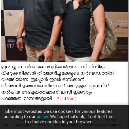
പ്രശസ്ത സംവിധായകന്‍ പ്രിയദർശനും നടി ലിസിയും
വീണ്ടുംഒന്നിക്കാന്‍ തീരുമാനിച്ചു.മക്കളുടെ നിര്‍ബന്ധത്തിന്‌
വഴങ്ങിയാണ്‌ ഇപ്പോള്‍ ഇവര്‍ ഒന്നിക്കാന്‍
തീരുമാനിച്ചതെന്നാണറിയുന്നത്‌.ഒരു പ്രമുഖ മാഗസിന്
നല്‍കിയ അഭിമുഖത്തിലാണ് ലിസി ഇക്കാര്യം
പറഞ്ഞത്.മാസങ്ങളായി...
[Read More]
Published on February 20, 2014 at 4:06 pm
Like most websites we use cookies for various features
according to our
policy.
We hope that’s ok, if not feel free
About Us
Career @ Nirbhayam
Categories
Contact
to disable cookies in your browser.
Us
Feedback
Privacy
privacy policy
Terms and Conditions