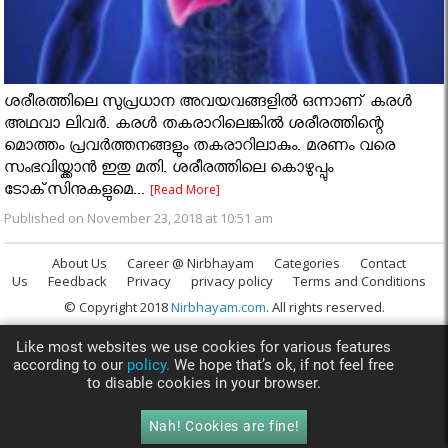
ശരീരത്തിലെ സുപ്രധാന അവയവങ്ങളില്‍ ഒന്നാണ് കരള്‍
അഥവാ ലിവര്‍. കരള്‍ തകരാറിലെങ്കില്‍ ശരീരത്തിന്റെ
മൊത്തം പ്രവര്‍ത്തനങ്ങളും തകരാറിലാകും. മരണം വരെ
സംഭവിയ്ക്കാന്‍ ഇതു മതി. ശരീരത്തിലെ കൊഴുപ്പും
ടോക്‌സിനുകളുമെ...
[Read More]
Published on November 23, 2018 at 10:51 am
About Us
Career @ Nirbhayam
Categories
Contact
Us
Feedback
Privacy
privacy policy
Terms and Conditions
© Copyright 2018
Nirbhayam.com
. All rights reserved.
Like most websites we use cookies for various features
according to our
policy.
We hope that’s ok, if not feel free
to disable cookies in your browser.
Nah! Cookies are fine!