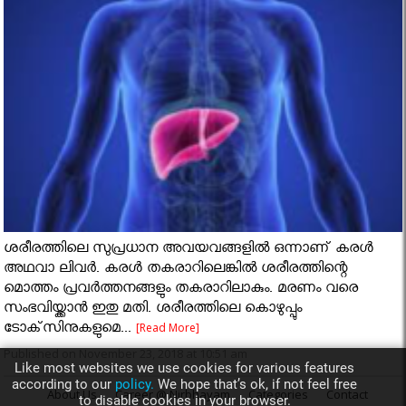
ശരീരത്തിലെ സുപ്രധാന അവയവങ്ങളില്‍ ഒന്നാണ് കരള്‍
അഥവാ ലിവര്‍. കരള്‍ തകരാറിലെങ്കില്‍ ശരീരത്തിന്റെ
മൊത്തം പ്രവര്‍ത്തനങ്ങളും തകരാറിലാകും. മരണം വരെ
സംഭവിയ്ക്കാന്‍ ഇതു മതി. ശരീരത്തിലെ കൊഴുപ്പും
ടോക്‌സിനുകളുമെ...
[Read More]
Published on November 23, 2018 at 10:51 am
Like most websites we use cookies for various features
according to our
policy.
We hope that’s ok, if not feel free
About Us
Career @ Nirbhayam
Categories
Contact
to disable cookies in your browser.