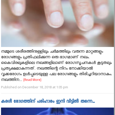
നമ്മുടെ ശരീരത്തിനുള്ളിലും ചർമത്തിലും വരുന്ന മാറ്റങ്ങളും
രോഗങ്ങളും പ്രതിഫലിക്കുന്ന ഒരു ഭാഗമാണ് നഖം.
കൈവിരലുകളിലെ നഖങ്ങളിലാണ് രോഗസൂചനകൾ കൂടുതലും
പ്രത്യക്ഷമാകുന്നത്. നഖത്തിന്റെ നിറം നോക്കിയാൽ
വൃക്കരോഗം ഉൾപ്പടെയുള്ള പല രോഗങ്ങളും തിരിച്ചറിയാനാകും.
നഖത്തിന...
[Read More]
Published on December 18, 2018 at 1:05 pm
കരൾ രോഗത്തിന് പരിഹാരം ഇനി വീട്ടിൽ തന്നെ...