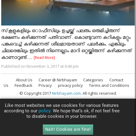
സ്‌കൂളുകളിലും ഒാഫീസിലും ഉച്ചയ്ക്ക് പലരും ഒരുമിച്ചിരുന്ന്
ഭക്ഷണം കഴിക്കുന്നത് പതിവാണ്. കൊണ്ടുവന്ന കറികളും മറ്റും
പങ്കുവെച്ച് കഴിക്കുന്നത് ശീലമായതാണ് പലര്‍ക്കും. എങ്കിലും
ചിലരെങ്കിലും ഇതില്‍ നിന്നെല്ലാം മാറി ഒറ്റയ്ക്കിരുന്ന് കഴിക്കുന്നത്
കാണാറുണ്ട്....
[Read More]
Published on November 3, 2017 at 6:40 pm
About Us
Career @ Nirbhayam
Categories
Contact
Us
Feedback
Privacy
privacy policy
Terms and Conditions
© Copyright 2017
Nirbhayam.com
. All rights reserved.
Like most websites we use cookies for various features
according to our
policy.
We hope that’s ok, if not feel free
to disable cookies in your browser.
Nah! Cookies are fine!