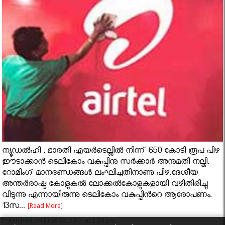
ന്യൂഡൽഹി : ഭാരതി എയർടെല്ലിൽ നിന്ന് 650 കോടി രൂപ പിഴ
ഈടാക്കാൻ ടെലികോം വകുപ്പിനു സര്‍ക്കാർ അനുമതി നല്കി.
റോമിംഗ് മാനദണ്ഡങ്ങൾ ലംഘിച്ചതിനാണു പിഴ.ദേശീയ
അന്തർരാഷ്ട്ര കോളുകൽ ലോക്കൽകോളുകളായി വഴിതിരിച്ചു
വിടുന്നു എന്നായിരുന്നു ടെലികോം വകുപ്പിൻറെ ആരോപണം.
13സ...
[Read More]
Published on June 26, 2013 at 2:38 pm