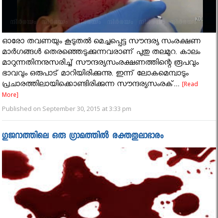
ഓരോ തവണയും കൂടുതല്‍ മെച്ചപ്പെട്ട സൗന്ദര്യ സംരക്ഷണ
മാര്‍ഗങ്ങള്‍ തെരഞ്ഞെടുക്കുന്നവരാണ് പുതു തലമുറ. കാലം
മാറുന്നതിനനുസരിച്ച് സൗന്ദര്യസംരക്ഷണത്തിന്റെ രൂപവും
ഭാവവും ഒരുപാട് മാറിയിരിക്കുന്നു. ഇന്ന് ലോകമെമ്പാടും
പ്രചാരത്തിലായിക്കൊണ്ടിരിക്കുന്ന സൗന്ദര്യസംരക്...
[Read
More]
Published on September 30, 2015 at 3:33 pm
ഗുജറാത്തിലെ ഒരു ഗ്രാമത്തിൽ രക്തതുലാഭാരം