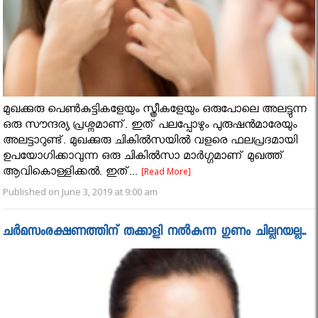
മുഖക്കുരു പെൺകുട്ടികളേയും സ്ത്രീകളേയും ഒരുപോലെ അലട്ടുന്ന
ഒരു സൗന്ദര്യ പ്രശ്നമാണ്. ഇത് പലപ്പോഴും പുരുഷൻമാരേയും
അലട്ടാറുണ്ട്. മുഖക്കുരു ചികിൽസയിൽ വളരെ ഫലപ്രദമായി
ഉപയോഗിക്കാവുന്ന ഒരു ചികിൽസാ മാർഗ്ഗമാണ് മുഖത്ത്
ആവികൊള്ളിക്കൽ. ഇത്...
[Read More]
Published on June 3, 2019 at 9:00 am
ചർമസംരക്ഷണത്തിന് തക്കാളി നൽകുന്ന ഗുണം ചില്ലറയല്ല..