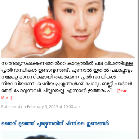
സൗന്ദര്യസംരക്ഷണത്തിന്‍റെ കാര്യത്തിൽ പല വിധത്തിലുള്ള
പ്രതിസന്ധികൾ ഉണ്ടാവുന്നുണ്ട്. എന്നാൽ ഇതിൽ പലപ്പോഴും
നമ്മളെ മാനസികമായി തകർക്കുന്ന പ്രതിസന്ധികൾ
നിരവധിയാണ്. ചെറിയ പ്രശ്നങ്ങൾക്ക് പോലും ബ്യൂട്ടി പാർലർ
തേടി പോവുന്നവർ ചില്ലറയല്ല. എന്നാൽ ഇത്തരം പ്...
[Read
More]
Published on February 3, 2019 at 10:00 am
തൈര് മുഖത്ത് പുരട്ടൂന്നതിന് പിന്നിലെ ഗുണങ്ങൾ