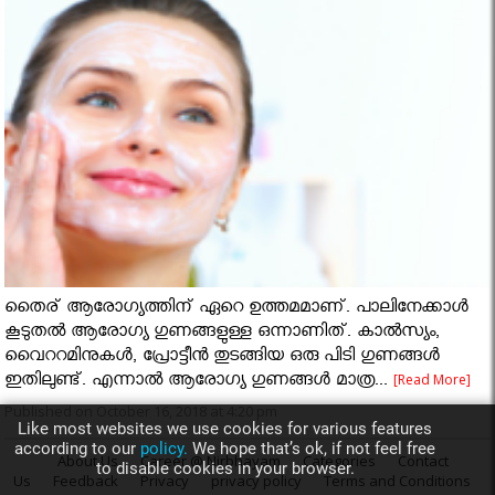
തൈര് ആരോഗ്യത്തിന് ഏറെ ഉത്തമമാണ്. പാലിനേക്കാള്‍
കൂടുതല്‍ ആരോഗ്യ ഗുണങ്ങളുള്ള ഒന്നാണിത്. കാല്‍സ്യം,
വൈററമിനുകള്‍, പ്രോട്ടീന്‍ തുടങ്ങിയ ഒരു പിടി ഗുണങ്ങള്‍
ഇതിലുണ്ട്. എന്നാല്‍ ആരോഗ്യ ഗുണങ്ങള്‍ മാത്ര...
[Read More]
Published on October 16, 2018 at 4:20 pm
Like most websites we use cookies for various features
according to our
policy.
We hope that’s ok, if not feel free
About Us
Career @ Nirbhayam
Categories
Contact
to disable cookies in your browser.
Us
Feedback
Privacy
privacy policy
Terms and Conditions