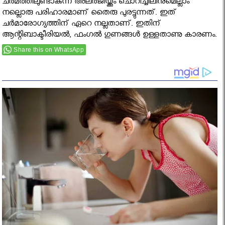
ചര്‍മത്തിലുണ്ടാകുന്ന അലര്‍ജിയ്ക്കും ചൊറിച്ചിലിനുമെല്ലാം
നല്ലൊരു പരിഹാരമാണ് തൈരു പുരട്ടുന്നത്. ഇത്
ചര്‍മാരോഗ്യത്തിന് ഏറെ നല്ലതാണ്. ഇതിന്
ആന്റിബാക്ടീരിയല്‍, ഫംഗല്‍ ഗുണങ്ങള്‍ ഉള്ളതാണു കാരണം.
Share this on WhatsApp