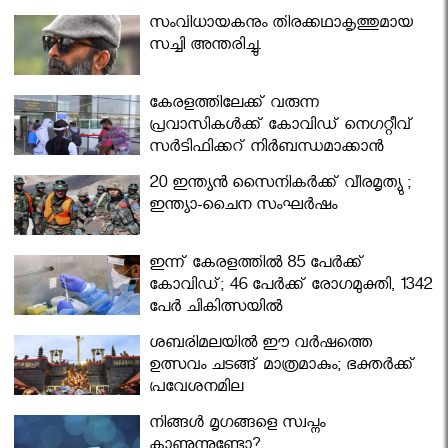
സംവിധായകനും തിരക്കഥാകൃത്തുമായ
സച്ചി അന്തരിച്ചു.
കേരളത്തിലേക്ക് വരുന്ന
പ്രവാസികള്‍ക്ക് കോവിഡ് നെഗറ്റീവ്
സര്‍ട്ടിഫിക്കറ്റ് നിർബന്ധമാക്കാൻ
മന്ത്രിസഭ
20 ഇന്ത്യൻ സൈനികർക്ക് വീരമൃത്യു ;
ഇന്ത്യാ-ചൈന സംഘർഷം
ഇന്ന് കേരളത്തിൽ 85 പേർക്ക്
കോവിഡ്; 46 പേർക്ക് രോഗമുക്തി, 1342
പേർ ചികിത്സയിൽ
ശബരിമലയില്‍ ഈ വർഷത്തെ
ഉത്സവം ചടങ്ങ് മാത്രമാകും; ഭക്തർക്ക്
പ്രവേശനമില്ല
നിങ്ങള്‍ മൃഗങ്ങളെ സ്വപ്നം
കാണുന്നുണ്ടോ?