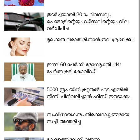
തുടർച്ചയായി 20-ാം ദിവസവും
പെട്രോളിന്റെയും ഡീസലിന്റെയും വില
വര്‍ധിപ്പിച്ചു
മുഖക്കുരു വരാതിരിക്കാന്‍ ഇവ ശ്രദ്ധിക്കൂ ;
ഇന്ന് 60 പേർക്ക് രോഗമുക്തി ; 141
പേര്‍ക്കു കൂടി കോവിഡ്
5000 രൂപയിൽ കൂടുതൽ എടിഎമ്മിൽ
നിന്ന് പിൻവലിച്ചാൽ ഫീസ് ഈടാക്കും..
സംവിധായകനും തിരക്കഥാകൃത്തുമായ
സച്ചി അന്തരിച്ചു.