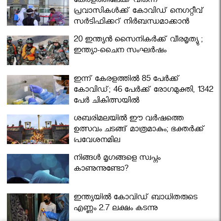
കേരളത്തിലേക്ക് വരുന്ന
പ്രവാസികള്‍ക്ക് കോവിഡ് നെഗറ്റീവ്
സര്‍ട്ടിഫിക്കറ്റ് നിർബന്ധമാക്കാൻ
മന്ത്രിസഭ
20 ഇന്ത്യൻ സൈനികർക്ക് വീരമൃത്യു ;
ഇന്ത്യാ-ചൈന സംഘർഷം
ഇന്ന് കേരളത്തിൽ 85 പേർക്ക്
കോവിഡ്; 46 പേർക്ക് രോഗമുക്തി, 1342
പേർ ചികിത്സയിൽ
ശബരിമലയില്‍ ഈ വർഷത്തെ
ഉത്സവം ചടങ്ങ് മാത്രമാകും; ഭക്തർക്ക്
പ്രവേശനമില്ല
നിങ്ങള്‍ മൃഗങ്ങളെ സ്വപ്നം
കാണുന്നുണ്ടോ?
ഇന്ത്യയിൽ കോവിഡ് ബാധിതരുടെ
എണ്ണം 2.7 ലക്ഷം കടന്നു