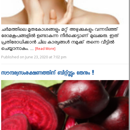
ചര്‍മത്തിലെ മൃതകോശങ്ങളും മറ്റ് അഴുക്കുകളും വന്നടിഞ്ഞ്
രോമകൂപങ്ങളില്‍ ഉണ്ടാകുന്ന നീര്‍ക്കെട്ടാണ് മുഖക്കുരു. ഇത്
പ്രതിരോധിക്കാന്‍ ചില കാര്യങ്ങള്‍ നമുക്ക് തന്നെ വീട്ടില്‍
ചെയ്യാനാകും. ...
[Read More]
Published on June 23, 2020 at 7:02 pm
സൗന്ദര്യസംരക്ഷണത്തിന് ബീറ്റ്‌റൂട്ടും തേനും !!