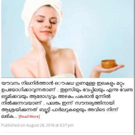
യൗവനം നിലനിർത്താൻ ഒൗഷധ ​ഗുണമുള്ള ഇലകളും മറ്റും
ഉപയോ​ഗിക്കാവുന്നതാണ് . തുളസിയും വേപ്പിലയും എന്നു വേണ്ട
ഒട്ടുമിക്കവയും ആരോ​ഗ്യവും അഴകും പകരാൻ മുന്നിൽ
നിൽക്കുന്നവയാണ് . പലരും ഇന്ന് സൗന്ദര്യത്തിനായി
ആശ്രയിക്കുന്നത് ബ്യൂട്ടി പാർലറുകളെയും അവിടെ നിന്ന്
ലഭിക...
[Read More]
Published on August 28, 2018 at 6:37 pm