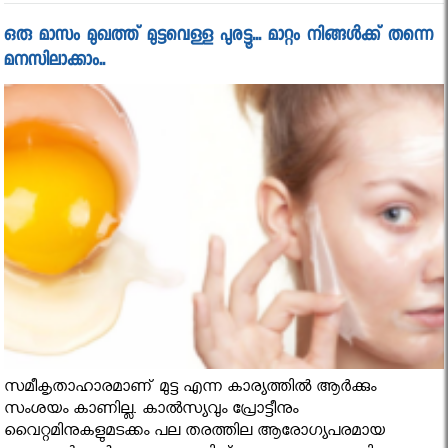
ഒരു മാസം മുഖത്ത് മുട്ടവെള്ള പുരട്ടൂ... മാറ്റം നിങ്ങൾക്ക് തന്നെ
മനസിലാക്കാം..
സമീകൃതാഹാരമാണ് മുട്ട എന്ന കാര്യത്തില്‍ ആര്‍ക്കും
സംശയം കാണില്ല. കാല്‍സ്യവും പ്രോട്ടീനും
വൈറ്റമിനുകളുമടക്കം പല തരത്തില ആരോഗ്യപരമായ