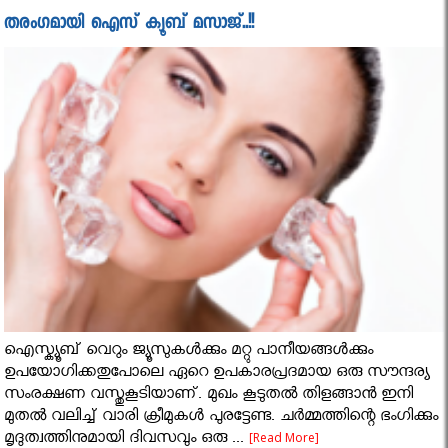
തരംഗമായി ഐസ് ക്യൂബ് മസാജ്..!!
ഐസ്ക്യൂബ് വെറും ജ്യൂസുകൾക്കും മറ്റു പാനീയങ്ങൾക്കും
ഉപയോഗിക്കതുപോലെ ഏറെ ഉപകാരപ്രദമായ ഒരു സൗന്ദര്യ
സംരക്ഷണ വസ്തുകൂടിയാണ്. മുഖം കൂടുതൽ തിളങ്ങാൻ ഇനി
മുതൽ വലിച്ച് വാരി ക്രീമുകൾ പുരട്ടേണ്ട. ചര്‍മ്മത്തിന്റെ ഭംഗിക്കും
മൃദുത്വത്തിനുമായി ദിവസവും ഒരു ...
[Read More]