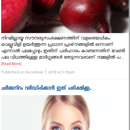
നിറമില്ലായ്മ സൗന്ദര്യസംരക്ഷണത്തിന് വളരെയധികം
വെല്ലുവിളി ഉയര്‍ത്തുന്ന പ്രധാന പ്രശ്‌നങ്ങളില്‍ ഒന്നാണ്.
എന്നാല്‍ പലപ്പോഴും ഇതിന് പരിഹാരം കാണുന്നതിന് വേണ്ടി
പല വിധത്തിലുള്ള മാര്‍ഗ്ഗങ്ങള്‍ തേടുന്നവരാണ് നമ്മളില്‍ പ...
[Read More]
Published on December 7, 2018 at 3:18 pm
ചർമ്മനിറം വര്‍ദ്ധിപ്പിക്കാന്‍ ഇത് പരീക്ഷിക്കൂ..