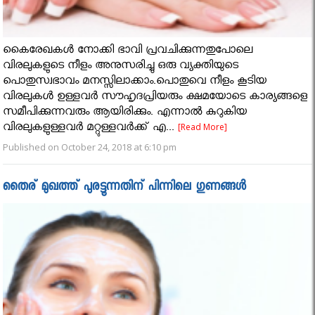
കൈരേഖകൾ നോക്കി ഭാവി പ്രവചിക്കുന്നതുപോലെ
വിരലുകളുടെ നീളം അനുസരിച്ചു ഒരു വ്യക്തിയുടെ
പൊതുസ്വഭാവം മനസ്സിലാക്കാം.പൊതുവെ നീളം കൂടിയ
വിരലുകൾ ഉള്ളവർ സൗഹൃദപ്രിയരും ക്ഷമയോടെ കാര്യങ്ങളെ
സമീപിക്കുന്നവരും ആയിരിക്കും. എന്നാൽ കുറുകിയ
വിരലുകളുള്ളവർ മറ്റുള്ളവർക്ക് എ...
[Read More]
Published on October 24, 2018 at 6:10 pm
തൈര് മുഖത്ത് പുരട്ടൂന്നതിന് പിന്നിലെ ഗുണങ്ങൾ