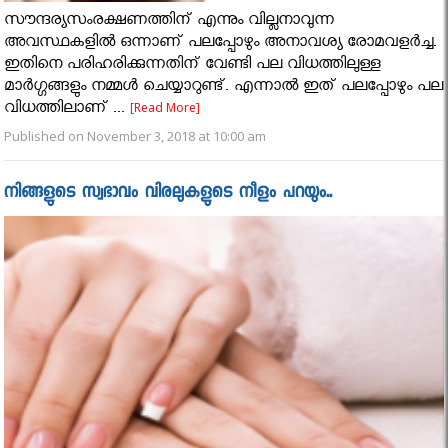
സൗന്ദര്യസംരക്ഷണത്തിന് എന്നും വില്ലനാവുന്ന
അവസ്ഥകളില്‍ ഒന്നാണ് പലപ്പോഴും അനാവശ്യ രോമവളര്‍ച്ച.
ഇതിനെ പരിഹരിക്കുന്നതിന് വേണ്ടി പല വിധത്തിലുള്ള
മാര്‍ഗ്ഗങ്ങളും നമ്മള്‍ ചെയ്യാറുണ്ട്. എന്നാല്‍ ഇത് പലപ്പോഴും പല
വിധത്തിലാണ് ...
[Read More]
Published on November 3, 2018 at 10:00 am
നിങ്ങളുടെ സ്വഭാവം വിരലുകളുടെ നീളം പറയും..