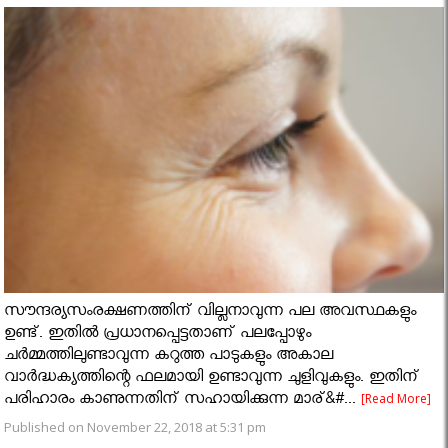
സൗന്ദര്യസംരക്ഷണത്തിന് വില്ലനാവുന്ന പല അവസ്ഥകളും
ഉണ്ട്. ഇതില്‍ പ്രധാനപ്പെട്ടതാണ് പലപ്പോഴും
ചര്‍മ്മത്തിലുണ്ടാവുന്ന കറുത്ത പാടുകളും അകാല
വാര്‍ദ്ധക്യത്തിന്റെ ഫലമായി ഉണ്ടാവുന്ന ചുളിവുകളും. ഇതിന്
പരിഹാരം കാണുന്നതിന് സഹായിക്കുന്ന മാര്&#...
[Read More]
Published on November 22, 2018 at 5:31 pm