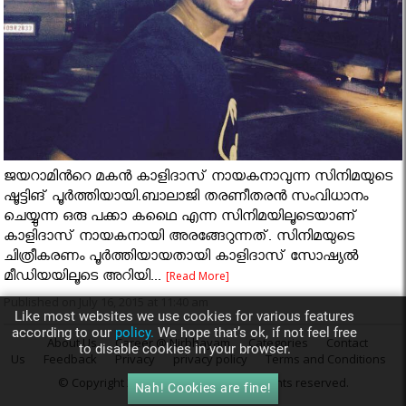
ജയറാമിന്‍റെ മകന്‍ കാളിദാസ് നായകനാവുന്ന സിനിമയുടെ
ഷൂട്ടിങ് പൂര്‍ത്തിയായി.ബാലാജി തരണീതരന്‍ സംവിധാനം
ചെയ്യുന്ന ഒരു പക്കാ കഥൈ എന്ന സിനിമയിലൂടെയാണ്
കാളിദാസ് നായകനായി അരങ്ങേറുന്നത്. സിനിമയുടെ
ചിത്രീകരണം പൂര്‍ത്തിയായതായി കാളിദാസ് സോഷ്യല്‍
മീഡിയയിലൂടെ അറിയി...
[Read More]
Published on July 16, 2015 at 11:40 am
Like most websites we use cookies for various features
according to our
policy.
We hope that’s ok, if not feel free
About Us
Career @ Nirbhayam
Categories
Contact
to disable cookies in your browser.
Us
Feedback
Privacy
privacy policy
Terms and Conditions
© Copyright 2015
Nirbhayam.com
. All rights reserved.
Nah! Cookies are fine!