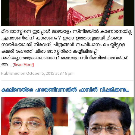
മീര ജാസ്മിനെ ഇപ്പോള്‍ മലയാളം സിനിമയില്‍ കാണാനേയില്ല
.എന്താണിതിന് കാരാണം ? ഇതാ ഉത്തരവുമായി മീരയെ
നായികയാക്കി നിരവധി ചിത്രങ്ങള്‍ സംവിധാനം ചെയ്തിട്ടുള്ള
കമല്‍ രംഗത്ത്‌ .മീരാ ജാസ്മിന്‍റെ കയ്യിലിരുപ്പ്
ശരിയല്ലാത്തതുകൊണ്ടാണ് മലയാള സിനിമയില്‍ അവര്‍ക്ക്
അ...
[Read More]
Published on October 5, 2015 at 3:16 pm
കമലിനെതിരെ പറയേണ്ടിവന്നതില്‍ ഫാസിൽ വിഷമിക്കുന്നു...