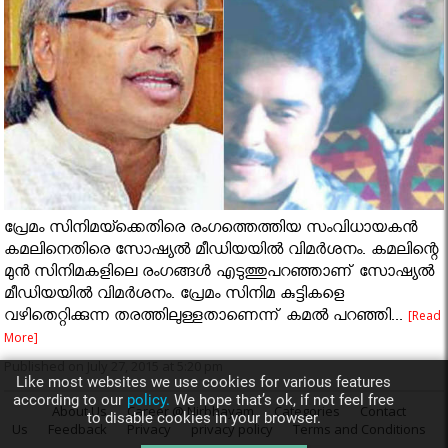
പ്രേമം സിനിമയ്‍ക്കെതിരെ രംഗത്തെത്തിയ സംവിധായകന്‍
കമലിനെതിരെ സോഷ്യല്‍ മീഡിയയില്‍ വിമര്‍ശനം. കമലിന്റെ
മുന്‍ സിനിമകളിലെ രംഗങ്ങള്‍ എടുത്തുപറഞ്ഞാണ് സോഷ്യല്‍
മീഡിയയില്‍ വിമര്‍ശനം. പ്രേമം സിനിമ കുട്ടികളെ
വഴിതെറ്റിക്കുന്ന തരത്തിലുള്ളതാണെന്ന് കമല്‍ പറഞ്ഞി...
[Read
More]
Published on July 27, 2015 at 5:20 pm
Like most websites we use cookies for various features
according to our
policy.
We hope that’s ok, if not feel free
About Us
Career @ Nirbhayam
Categories
Contact
to disable cookies in your browser.
Us
Feedback
Privacy
privacy policy
Terms and Conditions