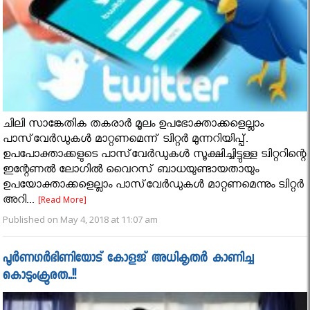
ചിലി സാങ്കേതിക തകരാർ മൂലം ഉപഭോക്താക്കളെല്ലാം
പാസ്‌വേർഡുകൾ മാറ്റണമെന്ന് ട്വിറ്റർ മുന്നറിയിപ്പ്.
ഉപപോക്താക്കളുടെ പാസ്‌വേർഡുകൾ സൂക്ഷിച്ചിട്ടുള്ള ട്വിറ്ററിന്റെ
ഇന്റേണൽ ലോഗിൽ വൈറസ് ബാധയുണ്ടായതായും
ഉപയോക്താക്കളെല്ലാം പാസ്‌വേർഡുകൾ മാറ്റണമെന്നും ട്വിറ്റർ
അറി...
[Read More]
Published on May 4, 2018 at 11:07 am
പൂർണഗർഭിണിയോട് കോളജ് അധികൃതർ കാണിച്ച
കൊടുംക്രൂരത..!!