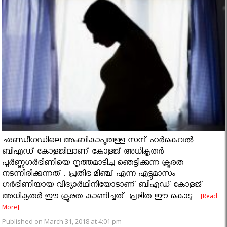
ഛണ്ഡീഗഡിലെ അംബികാപൂരുള്ള സന്ദ് ഹർകെവൽ
ബിഎഡ് കോളജിലാണ് കോളജ് അധികൃതർ
പൂർണ്ണഗർഭിണിയെ നൃത്തമാടിച്ച ഞെട്ടിക്കുന്ന ക്രൂരത
നടന്നിരിക്കുന്നത് . പ്രതിഭ മിഞ്ച് എന്ന എട്ടുമാസം
ഗർഭിണിയായ വിദ്യാർഥിനിയോടാണ് ബിഎഡ് കോളജ്
അധികൃതർ ഈ ക്രൂരത കാണിച്ചത്. പ്രഭിത ഈ കൊടു...
[Read
More]
Published on March 31, 2018 at 4:01 pm