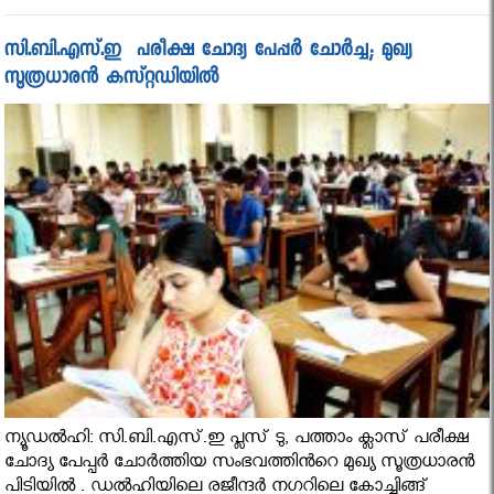
സി.ബി.എസ്​.ഇ ​ പരീക്ഷ ചോദ്യ പേപ്പർ ചോർച്ച; മുഖ്യ
സൂത്രധാരൻ കസ്​റ്റഡിയിൽ
ന്യൂഡൽഹി: സി.ബി.എസ്​.ഇ പ്ലസ്​ ടു, പത്താം ക്ലാസ്​ പരീക്ഷ
ചോദ്യ പേപ്പർ ചോർത്തിയ സംഭവത്തിൻറെ മുഖ്യ സൂത്രധാരൻ
പിടിയിൽ . ഡൽഹിയിലെ രജീന്ദർ നഗറിലെ കോച്ചിങ്ങ്