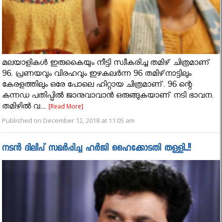
മലയാളികള്‍ ഇരുകൈയും നീട്ടി സ്വീകരിച്ച തമിഴ് ചിത്രമാണ്
96. പ്രണയവും വിരഹവും ഇഴകലര്‍ന്ന 96 തമിഴ്‌നാട്ടിലും
കേരളത്തിലും ഒരേ പോലെ ഹിറ്റായ ചിത്രമാണ്. 96 ന്റെ
കന്നഡ പതിപ്പില്‍ ജാനുവാവാന്‍ ഒരുങ്ങുകയാണ് നടി ഭാവന.
തമിഴില്‍ വ...
[Read More]
Published on December 12, 2018 at 11:05 am
നടന്‍ ദിലീപ് സമർപ്പിച്ച ഹര്‍ജി ഹൈക്കോടതി തള്ളി..!!