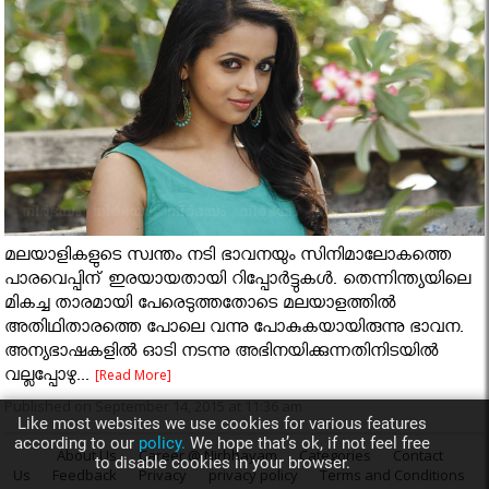
മലയാളികളുടെ സ്വന്തം നടി ഭാവനയും സിനിമാലോകത്തെ
പാരവെപ്പിന് ഇരയായതായി റിപ്പോര്‍ട്ടുകള്‍. തെന്നിന്ത്യയിലെ
മികച്ച താരമായി പേരെടുത്തതോടെ മലയാളത്തില്‍
അതിഥിതാരത്തെ പോലെ വന്നു പോകുകയായിരുന്നു ഭാവന.
അന്യഭാഷകളില്‍ ഓടി നടന്നു അഭിനയിക്കുന്നതിനിടയില്‍
വല്ലപ്പോഴു...
[Read More]
Published on September 14, 2015 at 11:36 am
Like most websites we use cookies for various features
according to our
policy.
We hope that’s ok, if not feel free
About Us
Career @ Nirbhayam
Categories
Contact
to disable cookies in your browser.
Us
Feedback
Privacy
privacy policy
Terms and Conditions