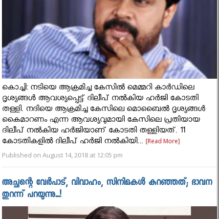
കൊച്ചി: നടിയെ ആക്രമിച്ച കേസിൽ മെമ്മറി കാർഡിലെ
ദൃശ്യങ്ങൾ ആവശ്യപ്പെട്ട് ദിലീപ് നൽകിയ ഹർജി കോടതി
തള്ളി. നദിയെ ആക്രമിച്ച കേസിലെ മൊബൈൽ ദൃശ്യങ്ങൾ
കൈമാറണം എന്ന ആവശ്യവുമായി കേസിലെ പ്രതിയായ
ദിലീപ് നൽകിയ ഹർജിയാണ് കോടതി തള്ളിയത്. 11
കോടതികളിൽ ദിലീപ് ഹർജി നൽകിയി...
[Read More]
Published on August 14, 2018 at 12:05 pm
അച്ഛന്റെ വേർപാട്, വിവാഹം, സിനിമകള്‍ കുറഞ്ഞത്; ഭാവന
തുറന്ന് പറയുന്നു...!