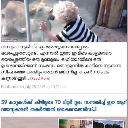
വനവും വന്യജീവികളും മനുഷ്യനെ പലപ്പോഴും
ഭയപ്പെടുത്താറുണ്ട്. എന്നാല്‍ ഇതാ ഇവിടെ കാഴ്ചക്കാരെ
ഭയപ്പെടുത്തിയ ഒരു മുഖാമുഖം. ഒഹിയോയിലെ ഒരു
മൃഗശാലയിലാണ് സംഭവം. തൊട്ടുമുന്നില്‍ കാടിനെ നടുക്കുന്ന
സിംഹത്തെ കണ്ടിട്ടും അവന്‍ ഭയന്നില്ല. പെണ്‍ സിംഹം
കണ്ണാടിക്കൂടി...
[Read More]
Published on July 28, 2015 at 10:22 am
39 കാറുകൾക്ക് കീഴിലൂടെ 70 മീറ്റര്‍ ദൂരം സഞ്ചരിച്ച് ഈ ആറ്
വയസുകാരൻ തകർത്തത് ലോകറെക്കോർഡ്..!!