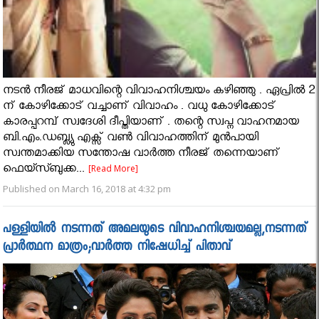
നടൻ നീരജ് മാധവിന്റെ വിവാഹനിശ്ചയം കഴിഞ്ഞു . ഏപ്രിൽ 2
ന് കോഴിക്കോട് വച്ചാണ് വിവാഹം . വധു കോഴിക്കോട്
കാരപ്പറമ്പ് സ്വദേശി ദീപ്തിയാണ് . തന്റെ സ്വപ്ന വാഹനമായ
ബി.എം.ഡബ്ല്യു എക്സ് വൺ വിവാഹത്തിന് മുൻപായി
സ്വന്തമാക്കിയ സന്തോഷ വാർത്ത നീരജ് തന്നെയാണ്
ഫെയ്സ്ബുക്ക...
[Read More]
Published on March 16, 2018 at 4:32 pm
പള്ളിയില്‍ നടന്നത് അമലയുടെ വിവാഹനിശ്ചയമല്ല,നടന്നത്
പ്രാര്‍ത്ഥന മാത്രം;വാര്‍ത്ത നിഷേധിച്ച് പിതാവ്