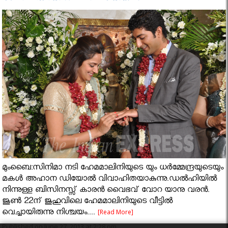
മുംബൈ:സിനിമാ നടി ഹേമമാലിനിയുടെ യും ധർമ്മേന്ദ്രയുടെയും
മകൾ അഹാന ഡിയോൽ വിവാഹിതയാകുന്നു.ഡൽഹിയിൽ
നിന്നുള്ള ബിസിനസ്സ് കാരൻ വൈഭവ് വോറ യാനു വരൻ.
ജൂൺ 22ന് ജുഹുവിലെ ഹേമമാലിനിയുടെ വീട്ടിൽ
വെച്ചായിരുന്നു നിശ്ചയം....
[Read More]
Published on June 27, 2013 at 2:28 pm