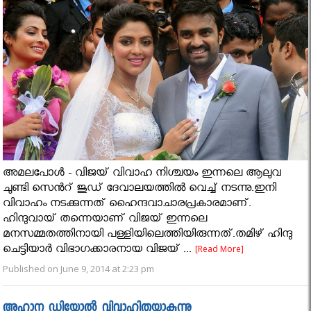
അമലപോൾ - വിജയ്‌ വിവാഹ നിശ്ചയം ഇന്നലെ ആലുവ
ചുണ്ടി സെൻറ് ജുഡ് ദേവാലയത്തിൽ വെച്ച് നടന്നു.ഇനി
വിവാഹം നടക്കുന്നത് ഹൈന്ദവാചാരപ്രകാരമാണ്.
ഹിന്ദുവായ് തന്നെയാണ് വിജയ്‌ ഇന്നലെ
മനസമ്മതത്തിനായി പള്ളിയിലെത്തിയിരുന്നത്.തമിഴ് ഹിന്ദു
ചെട്ടിയാർ വിഭാഗക്കാരനായ വിജയ്‌ ...
[Read More]
Published on June 9, 2014 at 2:23 pm
അഹാന ഡിയോൽ വിവാഹിതയാകുന്നു