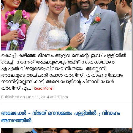
കൊച്ചി: കഴിഞ്ഞ ദിവസം ആലുവ സെന്റെ് ജൂഡ് പള്ളിയില്‍
വെച്ച് നടന്നത് അമലയുടെയും തമിഴ് സംവിധായകന്‍
എ.എല്‍ വിജയുടെയുംവിവാഹ നിശ്ചയം അല്ലെന്ന്
അമലയുടെ അച്‌ഛന്‍ പോള്‍ വര്‍ഗീസ്‌. വിവാഹ നിശ്ചയം
നടന്നിട്ടില്ലെന്ന് കാട്ടി അമല പോളിന്റെ പിതാവ് പോള്‍
വര്‍ഗീസ് എ...
[Read More]
Published on June 11, 2014 at 2:50 pm
അമലപോൾ - വിജയ്‌ മനസമ്മതം പള്ളിയിൽ ; വിവാഹം
അമ്പലത്തിൽ