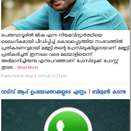
പെരുമ്പാവൂരില്‍ ജിഷ എന്ന നിയമവിദ്യാര്‍ത്ഥിയെ
ലൈംഗികമായി പീഡിപ്പിച്ച് കൊലപ്പെടുത്തിയ സംഭവത്തില്‍
പ്രതികരണവുമായി മമ്മുട്ടി.തന്റെ ഫേസ്ബുക്കിലൂടെയാണ് മമ്മൂട്ടി
പ്രതികരിച്ചത്.ഇന്നലെ വരെ മലയാളിയെന്ന്
അഭിമാനിച്ചിരുന്നു എന്നുപറഞ്ഞാണ് ഫേസ്ബുക്ക് പോസ്റ്റ്
തുടങ...
[Read More]
Published on May 4, 2016 at 12:37 pm
വാട്‌സ് ആപ്പ് ഉപയോക്താക്കളുടെ എണ്ണം 1 ബില്യൺ കടന്നു