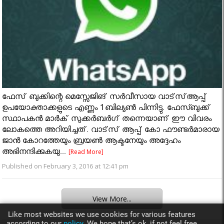
ഫേസ് ബുക്കിന്റെ മെസ്സേജിങ് സർവീസായ വാട്‌സ്ആപ്പ്
ഉപയോക്താക്കളുടെ എണ്ണം 1 ബില്യണ്‍ പിന്നിട്ടു. ഫേസ്ബുക്ക്
സ്ഥാപകൻ മാർക് സുക്കർബർഗ് തന്നെയാണ് ഈ വിവരം
ലോകത്തെ അറിയിച്ചത്. വാട്‌സ് ആപ്പ് കോ ഫൗണ്ടർമാരായ
ജാൻ കോറത്തേയും ബ്രയൺ ആക്ടനേയും അദ്ദേഹം
അഭിനന്ദിക്കുകയു...
[Read More]
Published on February 3, 2016 at 12:41 pm
View More...
Like most websites we use cookies for various features
according to our
policy.
We hope that’s ok, if not feel free