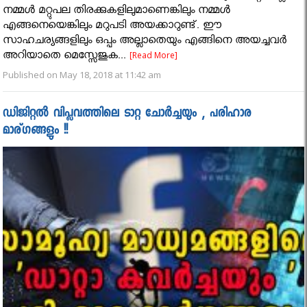
നമ്മൾ മറ്റുപല തിരക്കുകളിലുമാണെങ്കിലും നമ്മൾ
എങ്ങനെയെങ്കിലും മറുപടി അയക്കാറുണ്ട്. ഈ
സാഹചര്യങ്ങളിലും ഒപ്പം അല്ലാതെയും എങ്ങിനെ അയച്ചവർ
അറിയാതെ മെസ്സേജുക...
[Read More]
Published on May 18, 2018 at 11:42 am
ഡിജിറ്റൽ വിപ്ലവത്തിലെ ടാറ്റ ചോർച്ചയും , പരിഹാര
മാര്ഗങ്ങളും !!