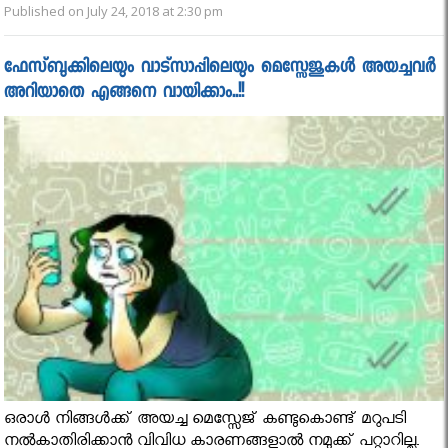
Published on July 24, 2018 at 2:30 pm
ഫേസ്ബുക്കിലെയും വാട്‍സാപ്പിലെയും മെസ്സേജുകൾ അയച്ചവർ
അറിയാതെ എങ്ങനെ വായിക്കാം..!!
ഒരാൾ നിങ്ങൾക്ക് അയച്ച മെസ്സേജ് കണ്ടുകൊണ്ട് മറുപടി
നൽകാതിരിക്കാൻ വിവിധ കാരണങ്ങളാൽ നമുക്ക് പറ്റാറില്ല.