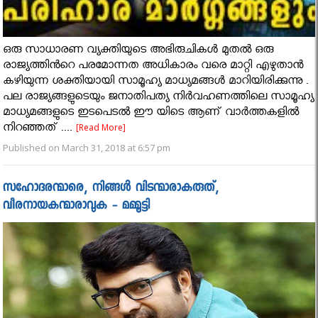
ഒരു സാധാരണ വ്യക്തിയുടെ അഭിരുചികൾ മുതൽ ഒരു
രാജ്യത്തിൻറെ പരമോന്നത അധികാരം വരെ മാറ്റി എഴുതാൻ
കഴിയുന്ന ശക്തിയായി സാമൂഹ്യ മാധ്യമങ്ങൾ മാറിയിരിക്കുന്നു .
പല രാജ്യങ്ങളുടെയും ജനാതിപത്യ നിർവഹണത്തിലെ സാമൂഹ്യ
മാധ്യമങ്ങളുടെ ഇടപെടൽ ഈ യിടെ ആണ് വാർത്തകളിൽ
നിറഞ്ഞത് ....
[Read More]
Published on March 31, 2018 at 6:57 pm
സഹോദരന്മാരെ, നിങ്ങള്‍ വിടന്മാരാകരുത്,
വീരനായകന്മാരാവുക - മമ്മൂട്ടി