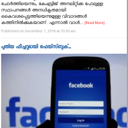
ചോര്‍ത്തിയെന്നും, കേംബ്രിജ് അനലിറ്റിക്ക പോലുള്ള
സ്ഥാപനങ്ങള്‍ അനധികൃതമായി
കൈവശപ്പെടുത്തിയെന്നുമുള്ള വിവാദങ്ങള്‍
കത്തിനില്‍ക്കുകയാണ്. എന്നാല്‍ വാള്‍...
[Read More]
Published on December 1, 2018 at 10:30 am
പുതിയ ഫീച്ചറുമായി ഫെയ്സ്ബുക്...