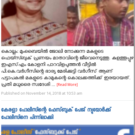
കൊല്ലം: മുംബൈയിൽ ജോലി നോക്കുന്ന മകളുടെ
ഫെയ്സ്ബുക് പ്രണയം മാതാവിന്റെ ജീവെനെടുത്തു. കുളത്തൂപ്പുഴ
ഇഎസ്എം കോളനി പാറവിളപുത്തൻ വീട്ടിൽ
പി.കെ.വർഗീസിന്റെ ഭാര്യ മേരിക്കുട്ടി വർഗീസ് ആണ്
പട്ടാപകൽ മകളുടെ കാമുകന്റെ കൊലക്കത്തിക്ക് ഇരയായത്.
പ്രതി മധുരൈ സ്വദേശി ...
[Read More]
Published on November 14, 2018 at 10:53 am
കേരളാ പോലീസിന്റെ ഫേസ്ബുക് പേജ് ന്യൂയോര്‍ക്ക്
പോലീസിനെ പിന്നിലാക്കി