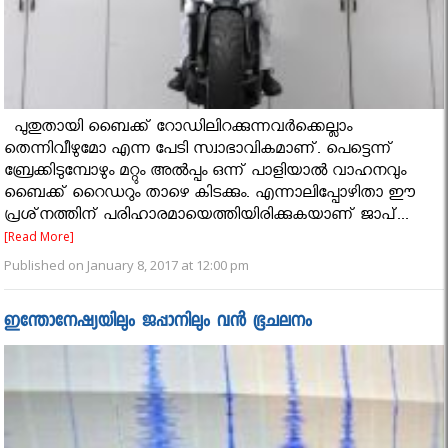
പുതുതായി ബൈക്ക് റോഡിലിറക്കുന്നവര്‍ക്കെല്ലാം
തെന്നിവീഴുമോ എന്ന പേടി സ്വാഭാവികമാണ്. പെട്ടെന്ന്
ബ്രേക്കിടുമ്പോഴും മറ്റും അൽപ്പം ഒന്ന് പാളിയാൽ വാഹനവും
ബൈക്ക് റൈഡറും താഴെ കിടക്കും. എന്നാലിപ്പോഴിതാ ഈ
പ്രശ്‌നത്തിന് പരിഹാരമായെത്തിയിരിക്കുകയാണ് ജാപ്...
[Read More]
Published on January 8, 2017 at 12:00 pm
ഇന്തോനേഷ്യയിലും ജപ്പാനിലും വന്‍ ഭൂചലനം