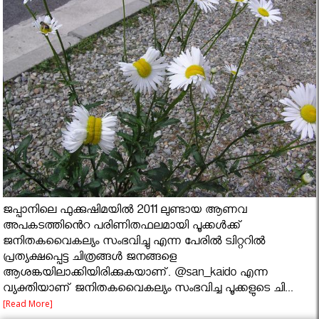
ജപ്പാനിലെ ഫുക്കുഷിമയിൽ 2011 ലുണ്ടായ ആണവ
അപകടത്തിൻെറ പരിണിതഫലമായി പൂക്കൾക്ക്
ജനിതകവൈകല്യം സംഭവിച്ചു എന്ന പേരിൽ ട്വിറ്ററിൽ
പ്രത്യക്ഷപ്പെട്ട ചിത്രങ്ങൾ ജനങ്ങളെ
ആശങ്കയിലാക്കിയിരിക്കുകയാണ്. @san_kaido എന്ന
വ്യക്തിയാണ് ജനിതകവൈകല്യം സംഭവിച്ച പൂക്കളുടെ ചി...
[Read More]