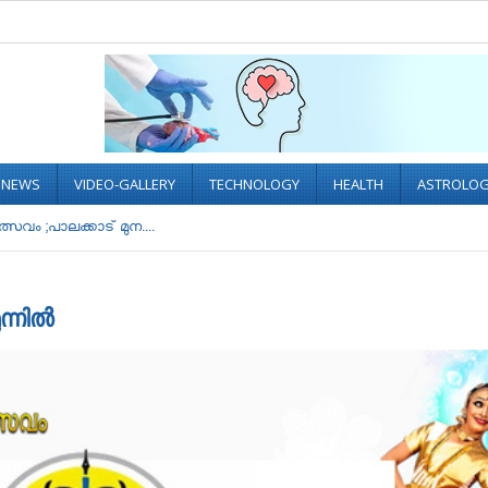
L NEWS
VIDEO-GALLERY
TECHNOLOGY
HEALTH
ASTROLO
വം ;പാലക്കാട് മുന....
ുന്നിൽ