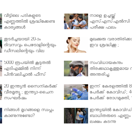
വീട്ടിലെ പടികളുടെ
നാളെ ഉച്ചയ്ക്ക്
എണ്ണത്തിൽ ശ്രദ്ധിക്കേണ്ട
എസ്എസ്എല്‍സി
കാര്യങ്ങൾ
പരീക്ഷ ഫലം
തുടർച്ചയായി 20-ാം
മുഖക്കുരു വരാതിരിക്കാ
ദിവസവും പെട്രോളിന്റെയും
ഇവ ശ്രദ്ധിക്കൂ ;
ഡീസലിന്റെയും വില
വര്‍ധിപ്പിച്ചു
5000 രൂപയിൽ കൂടുതൽ
സംവിധായകനും
എടിഎമ്മിൽ നിന്ന്
തിരക്കഥാകൃത്തുമായ സ
പിൻവലിച്ചാൽ ഫീസ്
അന്തരിച്ചു.
ഈടാക്കും..
20 ഇന്ത്യൻ സൈനികർക്ക്
ഇന്ന് കേരളത്തിൽ 8
വീരമൃത്യു ; ഇന്ത്യാ-ചൈന
പേർക്ക് കോവിഡ്; 4
സംഘർഷം
പേർക്ക് രോഗമുക്തി, 
പേർ ചികിത്സയിൽ
നിങ്ങള്‍ മൃഗങ്ങളെ സ്വപ്നം
ഇന്ത്യയിൽ കോവിഡ
കാണുന്നുണ്ടോ?
ബാധിതരുടെ എണ്ണം 
ലക്ഷം കടന്നു