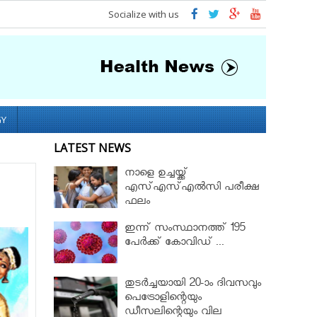
Socialize with us
GY
LATEST NEWS
നാളെ ഉച്ചയ്ക്ക്
എസ്എസ്എല്‍സി പരീക്ഷ
ഫലം
ഇന്ന് സംസ്ഥാനത്ത് 195
പേര്‍ക്ക് കോവിഡ് ...
തുടർച്ചയായി 20-ാം ദിവസവും
പെട്രോളിന്റെയും
ഡീസലിന്റെയും വില