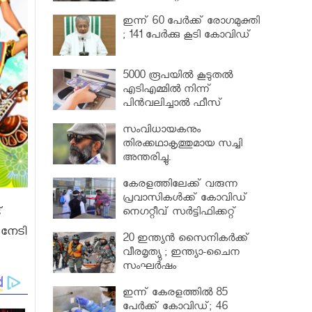
വര്‍ധിപ്പിച്ചു
ഇന്ന് 60 പേർക്ക് രോഗമുക്തി
; 141 പേര്‍ക്കു കൂടി കോവിഡ്
5000 രൂപയിൽ കൂടുതൽ
എടിഎമ്മിൽ നിന്ന്
പിൻവലിച്ചാൽ ഫീസ്
ഈടാക്കും..
സംവിധായകനും
തിരക്കഥാകൃത്തുമായ സച്ചി
അന്തരിച്ചു.
കേരളത്തിലേക്ക് വരുന്ന
പ്രവാസികള്‍ക്ക് കോവിഡ്
്
നെഗറ്റീവ് സര്‍ട്ടിഫിക്കറ്റ്
നിർബന്ധമാക്കാൻ മന്ത്രിസഭ
 നേടി
20 ഇന്ത്യൻ സൈനികർക്ക്
വീരമൃത്യു ; ഇന്ത്യാ-ചൈന
സംഘർഷം
ഇന്ന് കേരളത്തിൽ 85
പേർക്ക് കോവിഡ്; 46