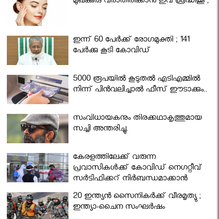
മുഖക്കുരു വരാതിരിക്കാന്‍ ഇവ ശ്രദ്ധിക്കൂ ;
ഇന്ന് 60 പേർക്ക് രോഗമുക്തി ; 141
പേര്‍ക്കു കൂടി കോവിഡ്
5000 രൂപയിൽ കൂടുതൽ എടിഎമ്മിൽ
നിന്ന് പിൻവലിച്ചാൽ ഫീസ് ഈടാക്കും..
സംവിധായകനും തിരക്കഥാകൃത്തുമായ
സച്ചി അന്തരിച്ചു.
കേരളത്തിലേക്ക് വരുന്ന
പ്രവാസികള്‍ക്ക് കോവിഡ് നെഗറ്റീവ്
സര്‍ട്ടിഫിക്കറ്റ് നിർബന്ധമാക്കാൻ
മന്ത്രിസഭ
20 ഇന്ത്യൻ സൈനികർക്ക് വീരമൃത്യു ;
ഇന്ത്യാ-ചൈന സംഘർഷം