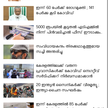
ഇന്ന് 60 പേർക്ക് രോഗമുക്തി ; 141
പേര്‍ക്കു കൂടി കോവിഡ്
5000 രൂപയിൽ കൂടുതൽ എടിഎമ്മിൽ
നിന്ന് പിൻവലിച്ചാൽ ഫീസ് ഈടാക്കും..
സംവിധായകനും തിരക്കഥാകൃത്തുമായ
സച്ചി അന്തരിച്ചു.
കേരളത്തിലേക്ക് വരുന്ന
പ്രവാസികള്‍ക്ക് കോവിഡ് നെഗറ്റീവ്
സര്‍ട്ടിഫിക്കറ്റ് നിർബന്ധമാക്കാൻ
മന്ത്രിസഭ
20 ഇന്ത്യൻ സൈനികർക്ക് വീരമൃത്യു ;
ഇന്ത്യാ-ചൈന സംഘർഷം
ഇന്ന് കേരളത്തിൽ 85 പേർക്ക്