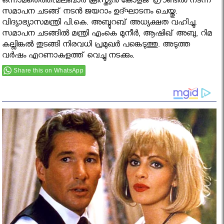
ഒന്നാമതെത്തി.മലബാര്‍ ക്രിസ്ത്യന്‍ കോളജ് ഗ്രൗണ്ടില്‍ നടന്ന
സമാപന ചടങ്ങ് നടൻ ജയറാം ഉദ്ഘാടനം ചെയ്തു.
വിദ്യാഭ്യാസമന്ത്രി പി.കെ. അബ്ദുറബ് അധ്യക്ഷത വഹിച്ചു.
സമാപന ചടങ്ങിൽ മന്ത്രി എംകെ മുനീർ, ആഷിഖ് അബു, റിമ
കല്ലിങ്കൽ തുടങ്ങി നിരവധി പ്രമുഖർ പങ്കെടുത്തു. അടുത്ത
വര്‍ഷം എറണാകുളത്ത് വെച്ചു നടക്കും.
Share this on WhatsApp