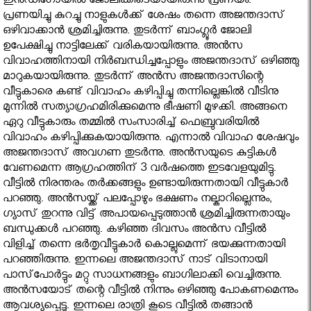
ഇൻഡിഗോയിൽ ജോലിക്കിടെയായിരുന്നു പ്രണയം.
പ്രണയിച്ചു കുറച്ചു നാളുകൾക്ക് ശേഷം തന്നെ അജന്തദാസ്
ഒഴിവാക്കാൻ ശ്രമിച്ചിരുന്നു. തുടർന്ന് ബാംഗ്ലൂർ ജോലി
ഉപേക്ഷിച്ചു നാട്ടിലേക്ക് വരികയായിരുന്നു. അൻസ
വിവാഹത്തിനായി നിർബന്ധിച്ചപ്പോളും അജന്തദാസ് ഒഴിഞ്ഞു
മാറുകയായിരുന്നു. തുടർന്ന് അൻസ അജന്തദാസിന്റെ
വീട്ടുകാരെ കണ്ട് വിവാഹം കഴിപ്പിച്ചു തന്നില്ലെങ്കിൽ വീടിനു
മുന്നിൽ സത്യാഗ്രഹമിരിക്കുമെന്നു ഭീഷണി മുഴക്കി. അങ്ങനെ
ഏറു വീട്ടുകാരും തമ്മിൽ സംസാരിച്ച് ഫെബ്രുവരിയിൽ
വിവാഹം കഴിപ്പിക്കുകയായിരുന്നു. എന്നാൽ വിവാഹ ശേഷവും
അജന്തദാസ് അവഗണ തുടർന്നു. അൻസയുടെ കുട്ടികൾ
വേണമെന്ന ആഗ്രഹത്തിന് 3 വർഷത്തെ ഇടവേളയുമിട്ടു.
വീട്ടിൽ നിരന്തരം തർക്കങ്ങളും ഉണ്ടായിരുന്നതായി വീട്ടുകാർ
പറഞ്ഞു. അൻസയ്ക്ക് പലപ്പോഴും ഭക്ഷണം നല്കാറില്ലെന്നും,
ഗ്യാസ് തുറന്നു വിട്ട് അപായപ്പെടുത്താൻ ശ്രമിച്ചിരുന്നതായും
ബന്ധുക്കൾ പറഞ്ഞു. കഴിഞ്ഞ ദിവസം അൻസ വീട്ടിൽ
വിളിച്ച് തന്നെ ഭർതൃവീട്ടുകാർ കൊല്ലുമെന്ന് ഭയക്കുന്നതായി
പറഞ്ഞിരുന്നു. ഇന്നലെ അജന്തദാസ് നാട് വിടാനായി
പാസ്‌പോർട്ടും മറ്റു സാധനങ്ങളും ബാഗിലാക്കി വെച്ചിരുന്നു.
അൻസയോട് തന്റെ വീട്ടിൽ നിന്നും ഒഴിഞ്ഞു പോകണമെന്നും
ആവശ്യപ്പെട്ടു. ഇന്നലെ രാത്രി കൂടെ വീട്ടിൽ തങ്ങാൻ