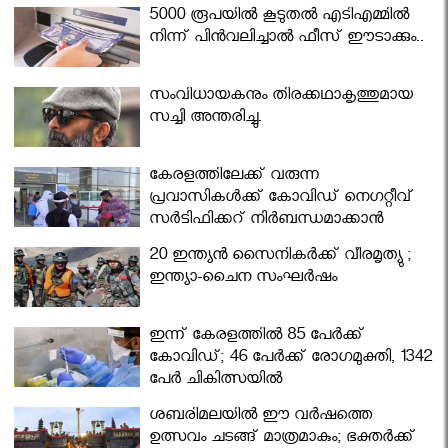
5000 രൂപയിൽ കൂടുതൽ എടിഎമ്മിൽ
നിന്ന് പിൻവലിച്ചാൽ ഫീസ് ഈടാക്കും..
സംവിധായകനും തിരക്കഥാകൃത്തുമായ
സച്ചി അന്തരിച്ചു.
കേരളത്തിലേക്ക് വരുന്ന
പ്രവാസികള്‍ക്ക് കോവിഡ് നെഗറ്റീവ്
സര്‍ട്ടിഫിക്കറ്റ് നിർബന്ധമാക്കാൻ
മന്ത്രിസഭ
20 ഇന്ത്യൻ സൈനികർക്ക് വീരമൃത്യു ;
ഇന്ത്യാ-ചൈന സംഘർഷം
ഇന്ന് കേരളത്തിൽ 85 പേർക്ക്
കോവിഡ്; 46 പേർക്ക് രോഗമുക്തി, 1342
പേർ ചികിത്സയിൽ
ശബരിമലയില്‍ ഈ വർഷത്തെ
ഉത്സവം ചടങ്ങ് മാത്രമാകും; ഭക്തർക്ക്